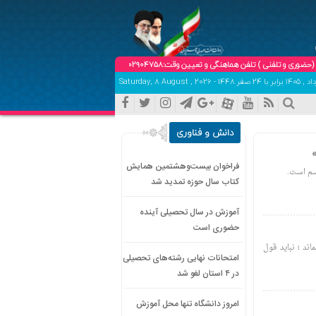
لفنی ) تلفن هماهنگی و تعیین وقت:09102904758
دانش و فناوری
»
فراخوان بیست‌وهشتمین همایش
اسم است.
کتاب سال حوزه تمدید شد
آموزش در سال تحصیلی آینده
حضوری است
ند ؛ نباید قول
امتحانات نهایی رشته‌های تحصیلی
در ۴ استان لغو شد
امروز دانشگاه تنها محل آموزش