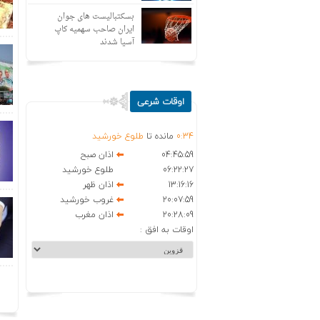
بسکتبالیست های جوان
ایران صاحب سهمیه کاپ
آسیا شدند
اوقات شرعی
34
:
0
مانده تا
طلوع خورشید
04:45:59
اذان صبح
06:22:27
طلوع خورشید
13:16:16
اذان ظهر
20:07:59
غروب خورشید
20:28:09
اذان مغرب
اوقات به افق :