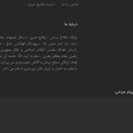
تماس با ما
درباره وقایع خبری
درباره ما
پایگاه اطلاع رسانی « وقایع خبری » درظل توجهات حضر
سایه سار امام خوبی ها ، سپهسالار کهکشان عشق ؛ 
راستای اهداف مقدس انقلاب اسلامی و نظام جمهوری 
رهبری مقام معظم رهبری ، حضرت آیت الله خامنه ای به 
هدف ارتقای سطح بینش و آگاهی عموم مردم می پردازد و
را مقید به اصول و ارزش های دین مبین اسلام می داند.
پیام مردمی