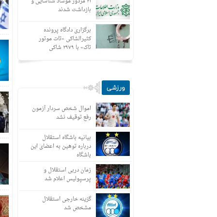
۲۱ مزدور موساد شناسایی و
بازداشت شدند
برگزاری دادگاه پرونده
کثیرالشاکی «تات موتور
تاک» با ۲۹۷۹ شاکی
ورزشی
اموال شخص سردار آزمون
رفع توقیف نشد
بیانیه باشگاه استقلال
درباره توهین به اعضای این
باشگاه
زمان دربی استقلال و
پرسپولیس اعلام شد
گزینه خارجی استقلال
مشخص شد