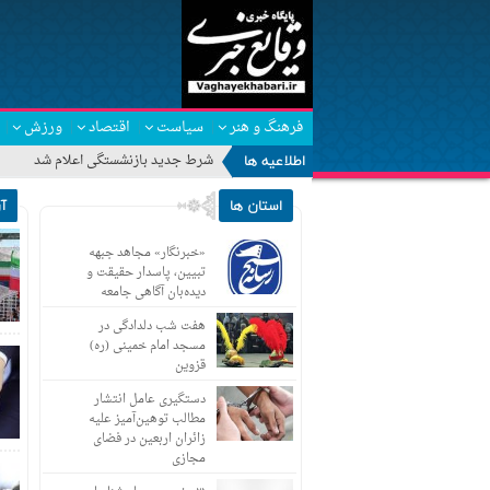
فرهنگ و هنر
سیاست
اقتصاد
ورزش
اطلاعیه ها
شرط جدید بازنشستگی اعلام شد
استان ها
آ
«خبرنگار» مجاهد جبهه
تبیین، پاسدار حقیقت و
دیده‌بان آگاهی جامعه
هفت شب دلدادگی در
مسجد امام خمینی (ره)
قزوین
دستگیری عامل انتشار
مطالب توهین‌آمیز علیه
زائران اربعین در فضای
مجازی