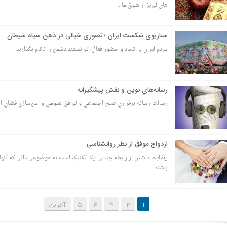
های لبریز از شوق ما...
سناریوی شکست ایران ؛ تصوری خیالی در ذهن سیاه شیطان
مردم ایران با اتحاد و حضور فعال، توانستند دشمن را ناکام بگذارند .
رسانه‌هاي نوين و نقش پيشگيرانه
رسالت رسانه برقراري صلح اجتماعي و توافق عمومي و امن‌سازي فضاي 
ازدواج موفق از نظر روانشناسی
رضایت داشتن از رابطه جنسی یک تکنیک است نه موضوعی ذاتی که تنها ا
باشند.
1
2
3
4
5
آخرین