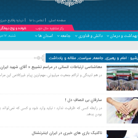
صفحه اصلی
تماس با ما
درباره وقایع خبری
۞مرکز مشاوره حال خوب
دکتر کبری درویش پیشه ؛ مشاور خانواده و زوج درمانگر (حضوری و ت
بهداشت و درمان
دانش و فناوری
جامعه
استان ها
شنبه, ۱۷ مرداد , ۱۴۰۵ برابر با 24 صفر 1448 - Saturday, 8 August , 2026
رشیو :
امام و رهبری
,
جامعه
,
سیاست
,
مقاله و یادداشت
معناشناسی ارتباطات انسانی در مراسم تشییع « آقای شهید ایران
در هم تنیدگی و تراکم جمعیت میلیونی، مهم‌ترین پیام غیرکلامی این مر
سارقانِ بی انصافِ دل !
در رابطه کسی که ظرفیت ندارد ؛ نباید وارد شود و کسی که نمی‌تواند بما
بودن بدهد‌.
تاکتیک بازی های خبری در ایران اینترنشنال