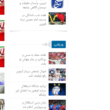
تبیین، پاسدار حقیقت و
دیده‌بان آگاهی جامعه
هفت شب دلدادگی در
مسجد امام خمینی (ره)
قزوین
ورزشی
نقشه حمله به مسی و
رونالدو در جام جهانی لو
رفت
اموال شخص سردار آزمون
رفع توقیف نشد
بیانیه باشگاه استقلال
درباره توهین به اعضای این
باشگاه
زمان دربی استقلال و
پرسپولیس اعلام شد