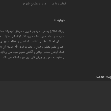
تماس با ما
درباره وقایع خبری
درباره ما
پایگاه اطلاع رسانی « وقایع خبری » درظل توجهات حضر
سایه سار امام خوبی ها ، سپهسالار کهکشان عشق ؛ 
راستای اهداف مقدس انقلاب اسلامی و نظام جمهوری 
رهبری مقام معظم رهبری ، حضرت آیت الله خامنه ای به 
هدف ارتقای سطح بینش و آگاهی عموم مردم می پردازد و
را مقید به اصول و ارزش های دین مبین اسلام می داند.
پیام مردمی