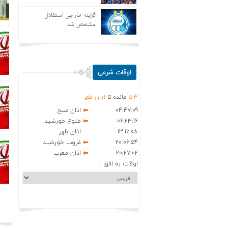
گزینه خارجی استقلال
مشخص شد
اوقات شرعی
3
:
5
مانده تا
اذان ظهر
04:47:09
اذان صبح
06:23:16
طلوع خورشید
13:16:08
اذان ظهر
20:06:54
غروب خورشید
20:27:02
اذان مغرب
اوقات به افق :