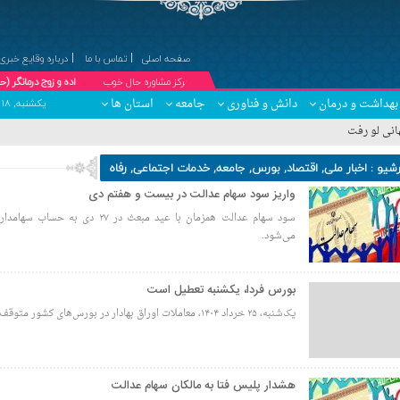
صفحه اصلی
تماس با ما
درباره وقایع خبری
۞مرکز مشاوره حال خوب
دکتر کبری درویش پیشه ؛ مشاور خانواده و زوج درمانگر (حضوری و تلفنی )
بهداشت و درمان
دانش و فناوری
جامعه
استان ها
یکشنبه, ۱۸ مرداد , ۱۴۰۵ برابر با 25 صفر 1448 - Sunday, 9 August , 2026
رشیو :
اخبار ملی
,
اقتصاد
,
بورس
,
جامعه
,
خدمات اجتماعی
,
رفاه
واریز سود سهام عدالت در بیست و هفتم دی
سود سهام عدالت همزمان با عید مبعث در ۲۷ دی ب
می‌شود.
بورس فردا، یکشنبه تعطیل است
یک‌شنبه، ۲۵ خرداد ۱۴۰۴، معاملات اوراق بهادار در بورس‌های کشور متوقف خواهد بود.
هشدار پلیس فتا به مالکان سهام عدالت