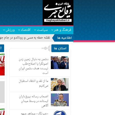
فرهنگ و هنر
سیاست
اقتصاد
ورزش
اطلاعیه ها
استان ها
آ
دشمن به دنبال زمین زدن
اصولگرا یا اصلاح‌طلب
نیست؛ هدف دشمن ایران
است
ما از نقد و انتقاد استقبال
می‌کنیم
اصحاب رسانه بیرق‌داران
ایستاده در وسط میدان
آگاهی
«خبرنگار» مجاهد جبهه