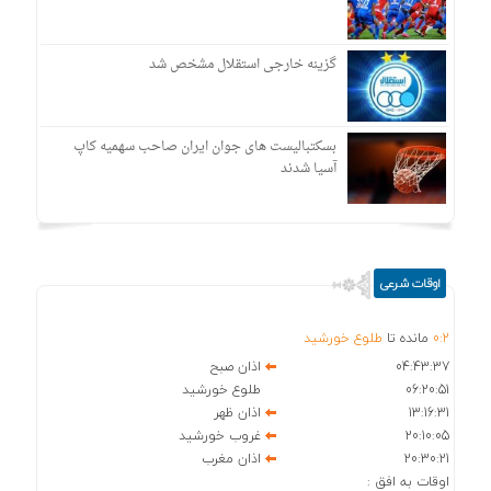
گزینه خارجی استقلال مشخص شد
بسکتبالیست های جوان ایران صاحب سهمیه کاپ
آسیا شدند
اوقات شرعی
2
:
0
مانده تا
طلوع خورشید
04:43:37
اذان صبح
06:20:51
طلوع خورشید
13:16:31
اذان ظهر
20:10:05
غروب خورشید
20:30:21
اذان مغرب
اوقات به افق :