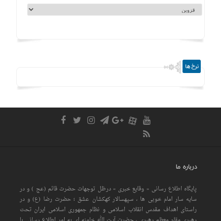
نرخ ها
درباره ما
پایگاه اطلاع رسانی « وقایع خبری » درظل توجهات حضرت قائم (عج ) و در
سایه سار امام خوبی ها ، سپهسالار کهکشان عشق ؛ حضرت رضا (ع) و در
راستای اهداف مقدس انقلاب اسلامی و نظام جمهوری اسلامی ایران تحت
رهبری مقام معظم رهبری ، حضرت آیت الله خامنه ای به امر اطلاع رسانی با