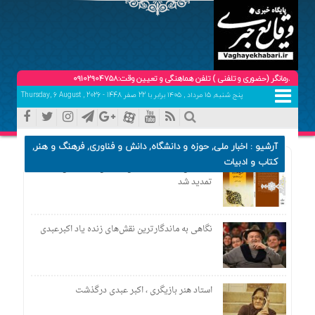
گر (حضوری و تلفنی ) تلفن هماهنگی و تعیین وقت:09102904758
پنج شنبه, ۱۵ مرداد , ۱۴۰۵ برابر با 22 صفر 1448 - Thursday, 6 August , 2026
آرشیو :
اخبار ملی
,
حوزه و دانشگاه
,
دانش و فناوری
,
فرهنگ و هنر
,
کتاب و ادبیات
فراخوان بیست‌وهشتمین همایش کتاب سال حوزه
تمدید شد
نگاهی به ماندگارترین نقش‌های زنده یاد اکبرعبدی
استاد هنر بازیگری ، اکبر عبدی درگذشت