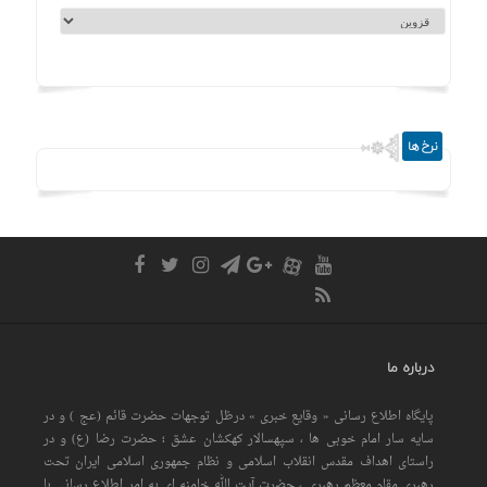
نرخ ها
درباره ما
پایگاه اطلاع رسانی « وقایع خبری » درظل توجهات حضرت قائم (عج ) و در
سایه سار امام خوبی ها ، سپهسالار کهکشان عشق ؛ حضرت رضا (ع) و در
راستای اهداف مقدس انقلاب اسلامی و نظام جمهوری اسلامی ایران تحت
رهبری مقام معظم رهبری ، حضرت آیت الله خامنه ای به امر اطلاع رسانی با