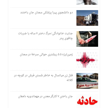
دو دانشجوی پیرا پزشکی سمنان جان باختند
جنایت خانوادگی؛ مرگ دختر ۷ ساله با ضربات
چاقوی پدر
زمین‌لرزه ۵.۵ ریشتری حوالی سرخۀ در سمنان
قتل زن میانسال به خاطر شستن فرش در کوچه در
کلاته
جان باختن ۷ کارگر معدن در مهماندویه دامغان