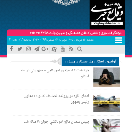
 (حضوری و تلفنی ) تلفن هماهنگی و تعیین وقت:09102904758
جمعه, ۱۶ مرداد , ۱۴۰۵ برابر با 23 صفر 1448 - Friday, 7 August , 2026
آرشیو :
استان ها
,
سمنان
,
همدان
بازداشت ۱۲۳ مزدور آمریکایی – صهیونی در سه
استان
ادعای تازه در پرونده تصادف خانواده معاون
رئیس‌جمهور
پليس سمنان مانع خودكشي جوان ۱۹ ساله شد