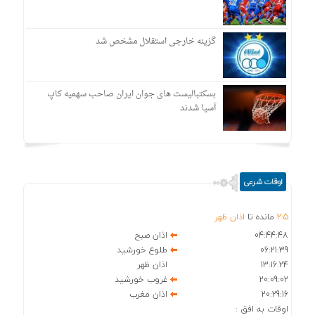
گزینه خارجی استقلال مشخص شد
بسکتبالیست های جوان ایران صاحب سهمیه کاپ
آسیا شدند
اوقات شرعی
5
:
2
مانده تا
اذان ظهر
04:44:48
اذان صبح
06:21:39
طلوع خورشید
13:16:24
اذان ظهر
20:09:02
غروب خورشید
20:29:16
اذان مغرب
اوقات به افق :