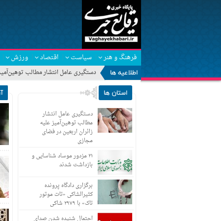
فرهنگ و هنر
سیاست
اقتصاد
ورزش
اطلاعیه ها
دستگیری عامل انتشار مطالب توهین‌آمیز 
استان ها
آ
دستگیری عامل انتشار
مطالب توهین‌آمیز علیه
زائران اربعین در فضای
مجازی
۲۱ مزدور موساد شناسایی و
بازداشت شدند
برگزاری دادگاه پرونده
کثیرالشاکی «تات موتور
تاک» با ۲۹۷۹ شاکی
احتمال شنیده شدن صدای