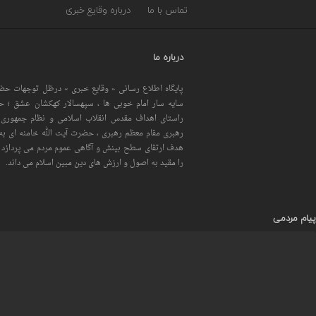
تماس با ما
درباره وقایع خبری
درباره ما
پایگاه اطلاع رسانی « وقایع خبری » درظل توجهات حضر
سایه سار امام خوبی ها ، سپهسالار کهکشان عشق ؛ 
راستای اهداف مقدس انقلاب اسلامی و نظام جمهوری 
رهبری مقام معظم رهبری ، حضرت آیت الله خامنه ای به 
هدف ارتقای سطح بینش و آگاهی عموم مردم می پردازد و
را مقید به اصول و ارزش های دین مبین اسلام می داند.
پیام مردمی