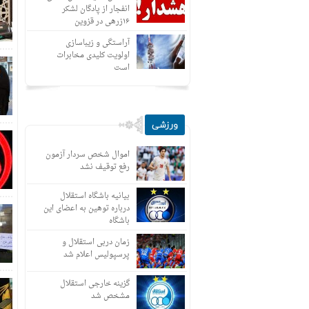
انفجار از پادگان لشکر
۱۶زرهی در قزوین
آراستگی و زیباسازی
اولویت کلیدی مخابرات
است
ورزشی
اموال شخص سردار آزمون
رفع توقیف نشد
بیانیه باشگاه استقلال
درباره توهین به اعضای این
باشگاه
زمان دربی استقلال و
پرسپولیس اعلام شد
گزینه خارجی استقلال
مشخص شد