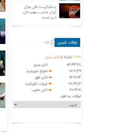
بسکتبالیست های جوان
ایران صاحب سهمیه کاپ
آسیا شدند
اوقات شرعی
38
:
3
مانده تا
اذان صبح
04:44:48
اذان صبح
06:21:39
طلوع خورشید
13:16:24
اذان ظهر
20:09:02
غروب خورشید
20:29:16
اذان مغرب
اوقات به افق :