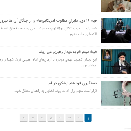
قیام ۱۹ دی، «ایرانِ مطلوب آمریکایی‌ها» را از چنگال آن ها بیرون آورد
همه باید با امید و تلاش روزافزون، به حرکت ملی به سمت تحقق اهداف
اقتصادی ادامه دهیم.
فردا؛ مردم قم به دیدار رهبری می روند
این دیدار، تجدید عهدی دوباره با آرمان‌های امام خمینی (ره)، شهدا و ر
خواهد بود .
دستگیری فرد هنجارشکن در قم
قرار است متهم برای ادامه روند قضایی به زاهدان منتقل شود.
8
7
6
5
4
3
2
1