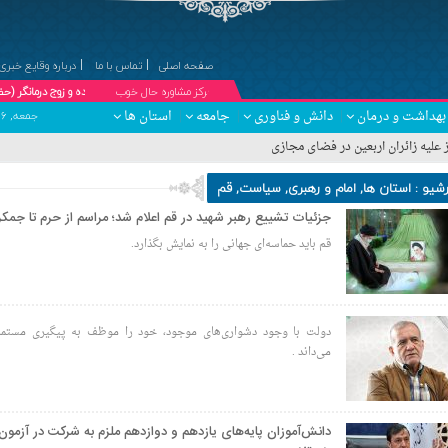
صفحه اصلی
تماس با ما
درباره وقایع خبری
۞مرکز مشاوره حال خوب
دکتر کبری درویش پیشه ؛ مشاور خانواده و زوج درمانگر (حضوری و تلفنی ) 
بهداشت و درمان
دانش و فناوری
جامعه
استان ها
جمعه, ۱۶ مرداد , ۱۴۰۵ برابر با 23 صفر 1448 - Friday, 7 August , 2026
علیه زائران اربعین در فضای مجازی
رشیو :
استان ها
,
امام و رهبری
,
سیاست
,
قم
جزئیات تشییع رهبر شهید در قم اعلام شد؛ مراسم از حرم تا جمکر
قم باید حماسه‌ای جهانی را به نمایش بگذارد.
دولت با وجود دشواری‌های موجود، خود را موظف به پیگیری مستمر
می‌داند .
دانش‌آموزان پایه‌های یازدهم و دوازدهم ملزم به شرکت در آزمون