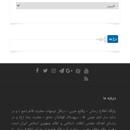
نرخ ها
درباره ما
پایگاه اطلاع رسانی « وقایع خبری » درظل توجهات حضرت قائم (عج ) و در
سایه سار امام خوبی ها ، سپهسالار کهکشان عشق ؛ حضرت رضا (ع) و در
راستای اهداف مقدس انقلاب اسلامی و نظام جمهوری اسلامی ایران تحت
رهبری مقام معظم رهبری ، حضرت آیت الله خامنه ای به امر اطلاع رسانی با