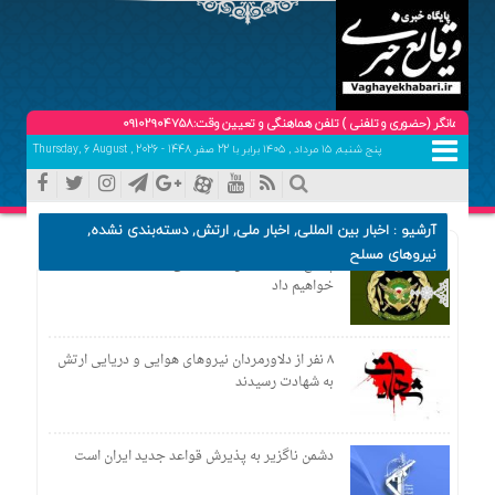
ضوری و تلفنی ) تلفن هماهنگی و تعیین وقت:09102904758
پنج شنبه, ۱۵ مرداد , ۱۴۰۵ برابر با 22 صفر 1448 - Thursday, 6 August , 2026
آرشیو :
اخبار بین المللی
,
اخبار ملی
,
ارتش
,
دسته‌بندی نشده
,
نیروهای مسلح
پاسخ تجاوز ارتش تروریستی آمریکا به ایرانشهر را
خواهیم داد
۸ نفر از دلاورمردان نیروهای هوایی و دریایی ارتش
به شهادت رسیدند
دشمن ناگزیر به پذیرش قواعد جدید ایران است