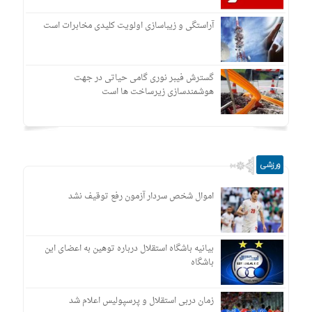
آراستگی و زیباسازی اولویت کلیدی مخابرات است
گسترش فیبر نوری گامی حیاتی در جهت
هوشمندسازی زیرساخت ها است
ورزشی
اموال شخص سردار آزمون رفع توقیف نشد
بیانیه باشگاه استقلال درباره توهین به اعضای این
باشگاه
زمان دربی استقلال و پرسپولیس اعلام شد