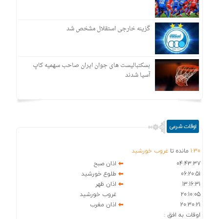
گزینه خارجی استقلال مشخص شد
بسکتبالیست های جوان ایران صاحب سهمیه کاپ
آسیا شدند
اوقات شرعی
30
:
1
مانده تا
غروب خورشید
04:43:37
اذان صبح
06:20:51
طلوع خورشید
13:16:31
اذان ظهر
20:10:05
غروب خورشید
20:30:21
اذان مغرب
اوقات به افق :