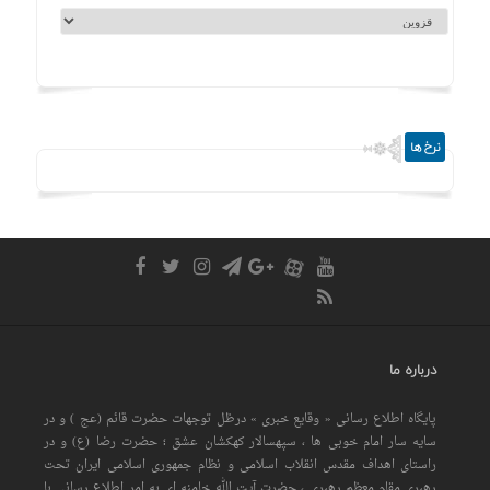
نرخ ها
درباره ما
پایگاه اطلاع رسانی « وقایع خبری » درظل توجهات حضرت قائم (عج ) و در
سایه سار امام خوبی ها ، سپهسالار کهکشان عشق ؛ حضرت رضا (ع) و در
راستای اهداف مقدس انقلاب اسلامی و نظام جمهوری اسلامی ایران تحت
رهبری مقام معظم رهبری ، حضرت آیت الله خامنه ای به امر اطلاع رسانی با