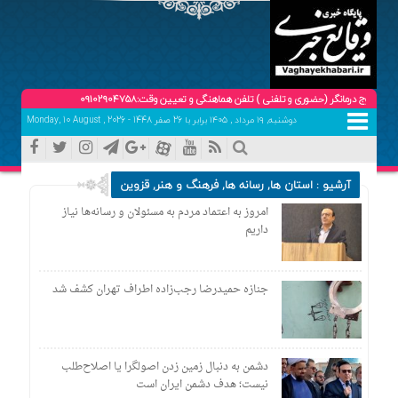
نگر (حضوری و تلفنی ) تلفن هماهنگی و تعیین وقت:09102904758
دوشنبه, ۱۹ مرداد , ۱۴۰۵ برابر با 26 صفر 1448 - Monday, 10 August , 2026
آرشیو :
استان ها
,
رسانه ها
,
فرهنگ و هنر
,
قزوین
امروز به اعتماد مردم به مسئولان و رسانه‌ها نیاز
داریم
جنازه حمیدرضا رجب‌زاده اطراف تهران کشف شد
دشمن به دنبال زمین زدن اصولگرا یا اصلاح‌طلب
نیست؛ هدف دشمن ایران است