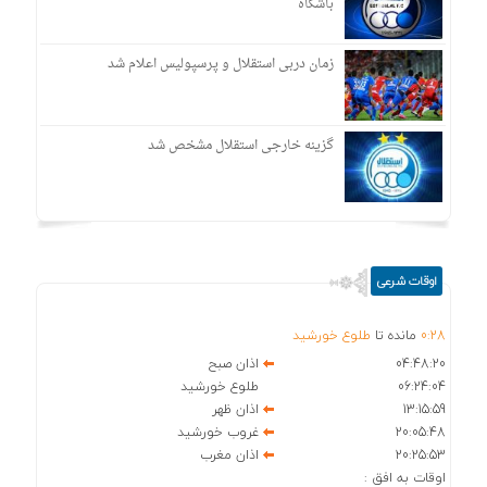
باشگاه
زمان دربی استقلال و پرسپولیس اعلام شد
گزینه خارجی استقلال مشخص شد
اوقات شرعی
28
:
0
مانده تا
طلوع خورشید
04:48:20
اذان صبح
06:24:04
طلوع خورشید
13:15:59
اذان ظهر
20:05:48
غروب خورشید
20:25:53
اذان مغرب
اوقات به افق :