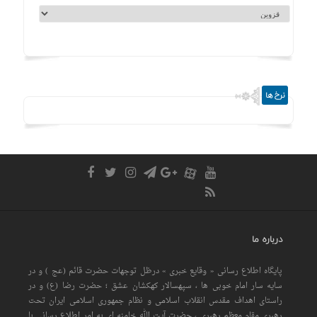
نرخ ها
درباره ما
پایگاه اطلاع رسانی « وقایع خبری » درظل توجهات حضرت قائم (عج ) و در
سایه سار امام خوبی ها ، سپهسالار کهکشان عشق ؛ حضرت رضا (ع) و در
راستای اهداف مقدس انقلاب اسلامی و نظام جمهوری اسلامی ایران تحت
رهبری مقام معظم رهبری ، حضرت آیت الله خامنه ای به امر اطلاع رسانی با