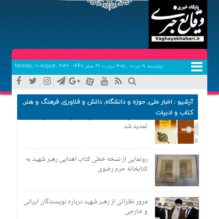
دوشنبه, ۱۹ مرداد , ۱۴۰۵ برابر با 26 صفر 1448 - Monday, 10 August , 2026
آرشیو :
اخبار ملی
,
حوزه و دانشگاه
,
دانش و فناوری
,
فرهنگ و هنر
,
کتاب و ادبیات
فراخوان بیست‌وهشتمین همایش کتاب سال حوزه
تمدید شد
رونمایی از نسخه خطی کتاب اهدایی رهبر شهید به
کتابخانه حرم رضوی
مرور نظراتی از رهبر شهید درباره نویسندگان ایرانی
و خارجی