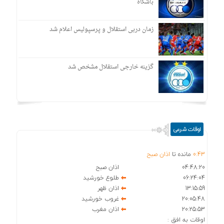
باشگاه
زمان دربی استقلال و پرسپولیس اعلام شد
گزینه خارجی استقلال مشخص شد
اوقات شرعی
43
:
0
مانده تا
اذان صبح
04:48:20
اذان صبح
06:24:04
طلوع خورشید
13:15:59
اذان ظهر
20:05:48
غروب خورشید
20:25:53
اذان مغرب
اوقات به افق :