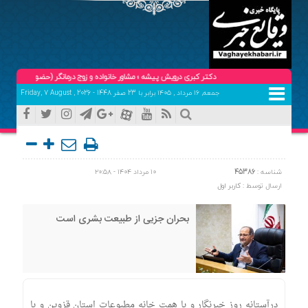
دکتر کبری درویش پیشه ؛ مشاور خانواده و زوج درمانگر (حضوری و تلفنی ) تلفن هماهنگ
جمعه, ۱۶ مرداد , ۱۴۰۵ برابر با 23 صفر 1448 - Friday, 7 August , 2026
شناسه :
45386
۱۰ مرداد ۱۴۰۴ - ۲۰:۵۸
ارسال توسط :
کاربر اول
بحران جزیی از طبیعت بشری است
درآستانه روز خبرنگار و با همت خانه مطبوعات استان قزوین و با