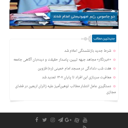
دو جاسوس رژیم صهیونیستی اعدام شدند
جدیدترین مطالب
شرط جدید بازنشستگی اعلام شد
«خبرنگار» مجاهد جبهه تبیین، پاسدار حقیقت و دیده‌بان آگاهی جامعه
هفت شب دلدادگی در مسجد امام خمینی (ره) قزوین
معافیت سربازی این افراد تا پایان ۱۴۰۷ تمدید شد
دستگیری عامل انتشار مطالب توهین‌آمیز علیه زائران اربعین در فضای
مجازی