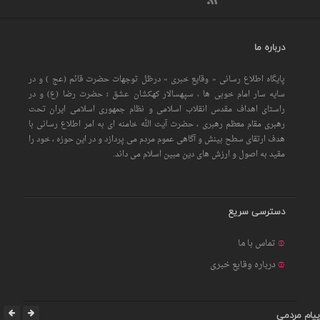
درباره ما
پایگاه اطلاع رسانی « وقایع خبری » درظل توجهات حضرت قائم (عج ) و در
سایه سار امام خوبی ها ، سپهسالار کهکشان عشق ؛ حضرت رضا (ع) و در
راستای اهداف مقدس انقلاب اسلامی و نظام جمهوری اسلامی ایران تحت
رهبری مقام معظم رهبری ، حضرت آیت الله خامنه ای به امر اطلاع رسانی با
هدف ارتقای سطح بینش و آگاهی عموم مردم می پردازد و در این حوزه ، خود را
مقید به اصول و ارزش های دین مبین اسلام می داند.
دسترسی سریع
تماس با ما
درباره وقایع خبری
پیام مردمی