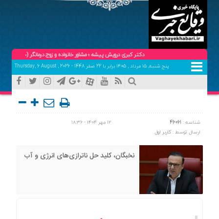
دکتر کبری درویش پیشه ؛ مشاور خانواده و زوج درمانگر (حضوری و تلفنی ) تلفن 
پنج شنبه, ۱۵ مرداد , ۱۴۰۵ برابر با 22 صفر 1448 - Thursday, 6 August , 2026
شناسه :
46061
۱۲ مهر ۱۴۰۴ - ۱۸:۳۶
ارسال توسط :
کاربر اول
نخبگان، کلید حل ناترازی‌های انرژی و آب