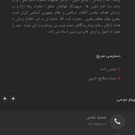
پایگاه اطلاع رسانی « وقایع خبری » درظل توجهات حضرت قائم (عج ) و در
سایه سار امام خوبی ها ، سپهسالار کهکشان عشق ؛ حضرت رضا (ع) و در
راستای اهداف مقدس انقلاب اسلامی و نظام جمهوری اسلامی ایران تحت
رهبری مقام معظم رهبری ، حضرت آیت الله خامنه ای به امر اطلاع رسانی با
هدف ارتقای سطح بینش و آگاهی عموم مردم می پردازد و در این حوزه ، خود را
مقید به اصول و ارزش های دین مبین اسلام می داند.
دسترسی سریع
تماس با ما
درباره وقایع خبری
پیام مردمی
شماره تماس
3547987 -021