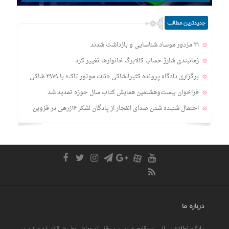
جدیدترین مطالب
۲۱ مزدور موساد شناسایی و بازداشت شدند
زمانبندی‌ شارژ حساب کالابرگ خانوارها تغییر کرد
برگزاری دادگاه پرونده کثیرالشاکی «تات موتور تاک» با ۲۹۷۹ شاکی
فراخوان بیست‌وهشتمین همایش کتاب سال حوزه تمدید شد
احتمال شنیده شدن صدای انفجار از پادگان لشکر ۱۶زرهی در قزوین
درباره ما