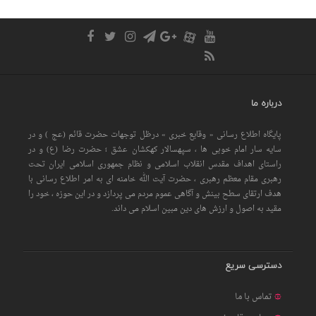
درباره ما
پایگاه اطلاع رسانی « وقایع خبری » درظل توجهات حضرت قائم (عج ) و در
سایه سار امام خوبی ها ، سپهسالار کهکشان عشق ؛ حضرت رضا (ع) و در
راستای اهداف مقدس انقلاب اسلامی و نظام جمهوری اسلامی ایران تحت
رهبری مقام معظم رهبری ، حضرت آیت الله خامنه ای به امر اطلاع رسانی با
هدف ارتقای سطح بینش و آگاهی عموم مردم می پردازد و در این حوزه ، خود را
مقید به اصول و ارزش های دین مبین اسلام می داند.
دسترسی سریع
تماس با ما