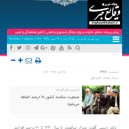
درویش پیشه ؛ مشاور خانواده و زوج درمانگر (حضوری و تلفنی ) تلفن هماهنگی و تعیین وقت:09102904758
پنج شنبه, ۱۵ مرداد , ۱۴۰۵ برابر با 22 صفر 1448 - Thursday, 6 August , 2026
شناسه :
41971
۱۵ آبان ۱۴۰۳ - ۸:۱۷
ارسال توسط :
کاربر اول
تا سی سال آینده؛
جمعیت سالمند کشور ۲۰ درصد اضافه
می‌شود
دکتر رئیسی گفت: میزان سالمندی تا سال ۱۴۳۰ تا ۳۰ درصد افزایش