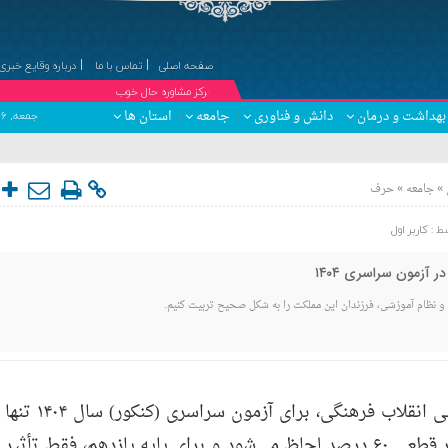
صفحه اصلی
تماس با ما
درباره وقایع خبری
۞مرکز مشاوره حال خوب
بهداشت و درمان
دانش و فناوری
جامعه
استان ها
جمعه, ۱۶ مرداد , ۱۴۰۵ برابر با 23 صفر 1448 - Friday, 7 August , 2026
»
»
جامعه
حرف
ط :
کاربر اول
ر آزمون سراسری ۱۴۰۴
 و نظام آموزشی، فرزندان این مملکت را به شکل صحیح تربیت کنیم.
بر اساس مصوبه امروز شورای‌ عالی انقلاب فرهنگی، برای آزمون سراسری (کنکور) سال ۱۴۰۴ تنها
دروس نهایی پایه دوازدهم با تأثیر قطعی ۶۰ درصد لحاظ می‌شود و برای پایه یازدهم، فقط تأثیر