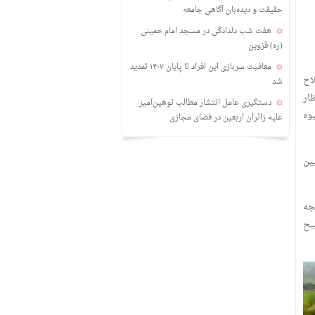
حقیقت و دیده‌بان آگاهی جامعه
هفت شب دلدادگی در مسجد امام خمینی
(ره) قزوین
معافیت سربازی این افراد تا پایان ۱۴۰۷ تمدید
اح
شد
ار
دستگیری عامل انتشار مطالب توهین‌آمیز
وه
علیه زائران اربعین در فضای مجازی
یین
جه
یح