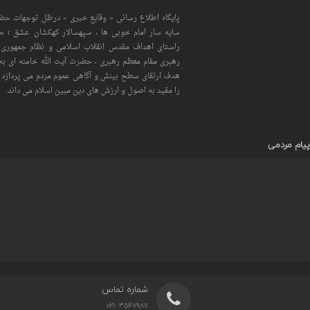
پایگاه اطلاع رسانی « وقایع خبری » درظل توجهات حضر
سایه سار امام خوبی ها ، سپهسالار کهکشان عشق ؛ 
راستای اهداف مقدس انقلاب اسلامی و نظام جمهوری 
رهبری مقام معظم رهبری ، حضرت آیت الله خامنه ای به 
هدف ارتقای سطح بینش و آگاهی عموم مردم می پردازد و
را مقید به اصول و ارزش های دین مبین اسلام می داند.
پیام مردمی
شماره تماس
3547987 -021