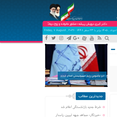
دکتر کبری درویش پیشه ؛ مشاور خانواده و زوج درمانگر (حضوری و تلفنی ) تلفن هماهنگی و تعیین وقت:9102904758
دو جاسوس رژیم صهیونیستی اعدام شدند
جدیدترین مطالب
شرط جدید بازنشستگی اعلام شد
«خبرنگار» مجاهد جبهه تبیین، پاسدار