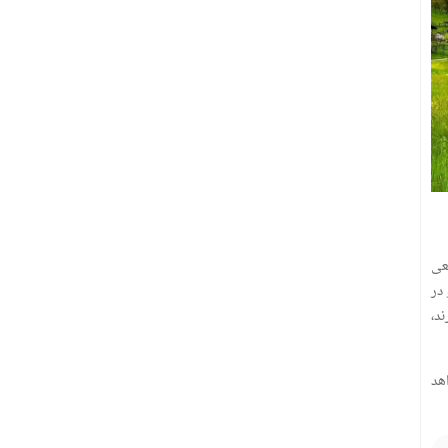
ثیر قطعی
 در
د،
اهد