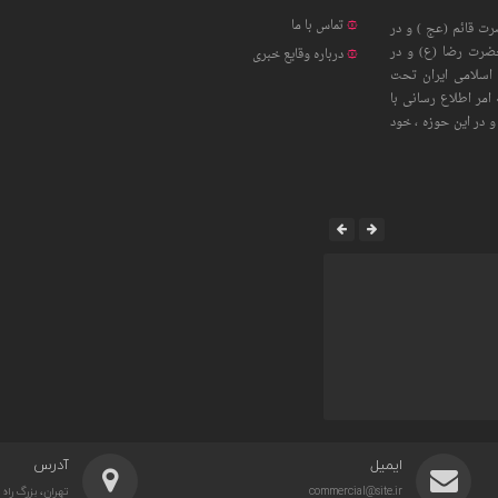
تماس با ما
ت قائم (عج ) و در
حضرت رضا (ع) و در
درباره وقایع خبری
اسلامی ایران تحت
امر اطلاع رسانی با
 در این حوزه ، خود
ایمیل
آدرس
commercial@site.ir
تهران، بزرگ را