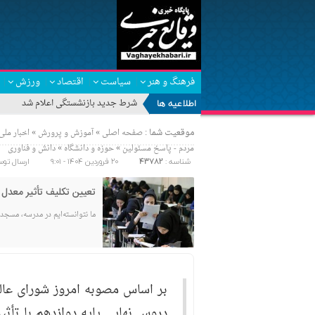
فرهنگ و هنر
سیاست
اقتصاد
ورزش
اطلاعیه ها
«خبرن
موقعیت شما :
»
»
صفحه اصلی
آموزش و پرورش
اخبار ملی
»
»
مردم - پاسخ مسئولین
حوزه و دانشگاه
دانش و فناوری
شناسه :
43782
۲۰ فروردین ۱۴۰۴ - ۹:۰۱
ارسال توس
تعیین تکلیف تأثیر معدل د
ما نتوانسته‌ایم در مدرسه، مسجد