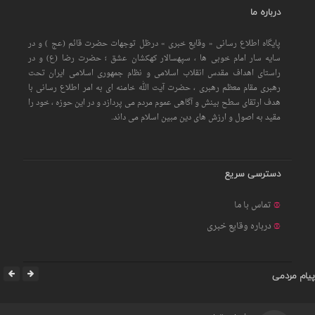
درباره ما
پایگاه اطلاع رسانی « وقایع خبری » درظل توجهات حضرت قائم (عج ) و در
سایه سار امام خوبی ها ، سپهسالار کهکشان عشق ؛ حضرت رضا (ع) و در
راستای اهداف مقدس انقلاب اسلامی و نظام جمهوری اسلامی ایران تحت
رهبری مقام معظم رهبری ، حضرت آیت الله خامنه ای به امر اطلاع رسانی با
هدف ارتقای سطح بینش و آگاهی عموم مردم می پردازد و در این حوزه ، خود را
مقید به اصول و ارزش های دین مبین اسلام می داند.
دسترسی سریع
تماس با ما
درباره وقایع خبری
پیام مردمی