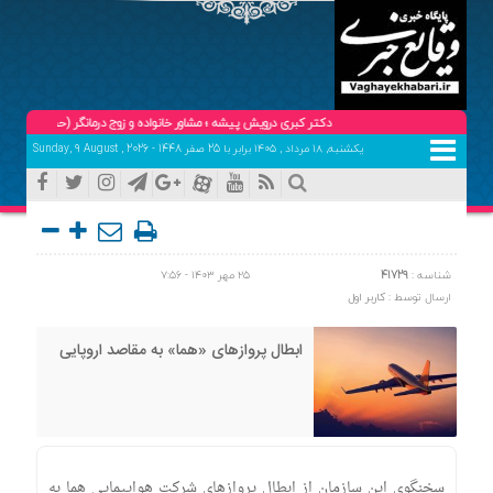
دکتر کبری درویش پیشه ؛ مشاور خانواده و زوج درمانگر (حضوری و تلفنی ) تلفن ه
یکشنبه, ۱۸ مرداد , ۱۴۰۵ برابر با 25 صفر 1448 - Sunday, 9 August , 2026
شناسه :
41729
۲۵ مهر ۱۴۰۳ - ۷:۵۶
ارسال توسط :
کاربر اول
ابطال پرواز‌های «هما» به مقاصد اروپایی
سخنگوی این سازمان از ابطال پرواز‌های شرکت هواپیمایی هما به