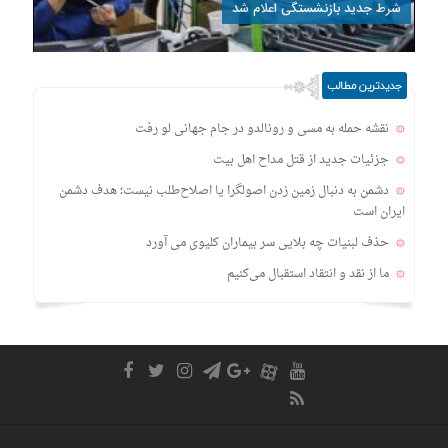
شرط جدید بازنشستگی اعلام شد
جدیدترین مطالب
نقشه حمله به مسی و رونالدو در جام جهانی لو رفت
جزئیات جدید از قتل مداح اهل‌ بیت
دشمن به دنبال زمین زدن اصولگرا یا اصلاح‌طلب نیست؛ هدف دشمن
ایران است
حذف لبنیات چه بلایی سر بیماران کلیوی می آورد
ما از نقد و انتقاد استقبال می‌کنیم