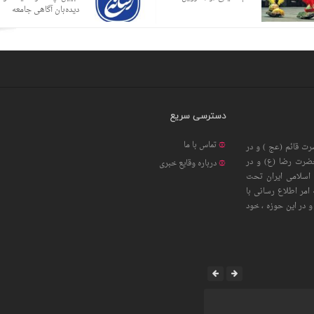
دیده‌بان آگاهی جامعه
دسترسی سریع
تماس با ما
ت قائم (عج ) و در
حضرت رضا (ع) و در
درباره وقایع خبری
اسلامی ایران تحت
امر اطلاع رسانی با
 در این حوزه ، خود