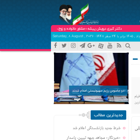
دکتر کبری درویش پیشه ؛ مشاور خانواده و زوج درمانگر (حضوری و تلفنی ) تلفن هماهنگی و تعیین وقت:758
دو جاسوس رژیم صهیونیستی اعدام شدند
یلم
ترین
جدیدترین مطالب
لی
شرط جدید بازنشستگی اعلام شد
«خبرنگار» مجاهد جبهه تبیین، پاسدار