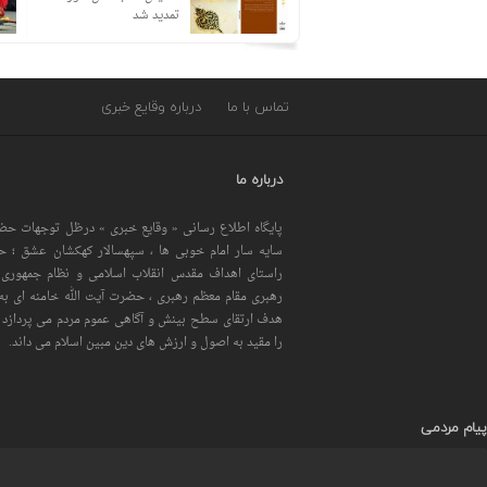
تمدید شد
تماس با ما
درباره وقایع خبری
درباره ما
پایگاه اطلاع رسانی « وقایع خبری » درظل توجهات حضر
سایه سار امام خوبی ها ، سپهسالار کهکشان عشق ؛ 
راستای اهداف مقدس انقلاب اسلامی و نظام جمهوری 
رهبری مقام معظم رهبری ، حضرت آیت الله خامنه ای به 
هدف ارتقای سطح بینش و آگاهی عموم مردم می پردازد و
را مقید به اصول و ارزش های دین مبین اسلام می داند.
پیام مردمی