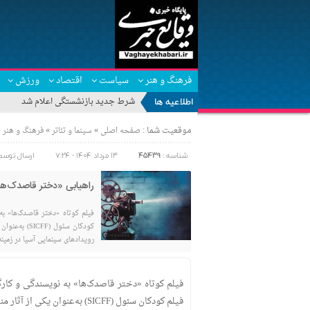
فرهنگ و هنر
سیاست
اقتصاد
ورزش
اطلاعیه ها
شرط جدید بازنشستگی اعلام شد
موقعیت شما :
»
»
صفحه اصلی
سینما و تئاتر
فرهنگ و هنر
شناسه :
45439
۱۳ مرداد ۱۴۰۴ - ۷:۲۴
ارسال توسط
راهیابی «دختر قاصدک‌ها»
فیلم کوتاه «دختر قاصدک‌ها» به
کودکان سئول
رویدادهای سینمایی آسیا در زمینه فیلم‌های کود
فیلم کوتاه «دختر قاصدک‌ها» به نویسندگی و کارگ
فیلم کودکان سئول (SICFF) به‌عنوان یکی از آثار منتخب در بخش رقابتی فیلم‌های کوتاه بین‌المللی معرفی شد.