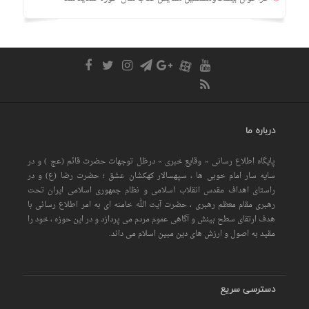
درباره ما
پایگاه اطلاع رسانی « وقایع خبری » درظل توجهات حضرت قائم (عج ) و در
سایه سار امام خوبی ها ، سپهسالار کهکشان عشق ؛ حضرت رضا (ع) و در
راستای اهداف مقدس انقلاب اسلامی و نظام جمهوری اسلامی ایران تحت
رهبری مقام معظم رهبری ، حضرت آیت الله خامنه ای به امر اطلاع رسانی با
هدف ارتقای سطح بینش و آگاهی عموم مردم می پردازد و در این حوزه ، خود را
مقید به اصول و ارزش های دین مبین اسلام می داند.
دسترسی سریع