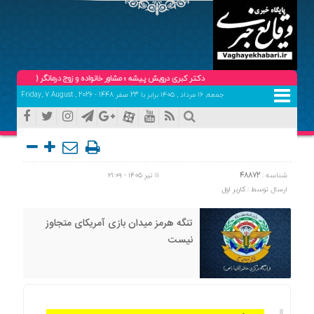
دکتر کبری درویش پیشه ؛ مشاور خانواده و زوج درمانگر (حضوری و تلفنی ) تلفن 
جمعه, ۱۶ مرداد , ۱۴۰۵ برابر با 23 صفر 1448 - Friday, 7 August , 2026
شناسه :
48872
۱۱ تیر ۱۴۰۵ - ۲۱:۰۹
ارسال توسط :
کاربر اول
تنگه هرمز میدان بازی آمریکای متجاوز
نیست