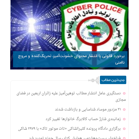
برخورد قانونی با انتشار محتوای خشونت‌آمیز، تحریک‌کننده و مروج
ناامنی
جدیدترین مطالب
دستگیری عامل انتشار مطالب توهین‌آمیز علیه زائران اربعین در فضای
مجازی
۲۱ مزدور موساد شناسایی و بازداشت شدند
زمانبندی‌ شارژ حساب کالابرگ خانوارها تغییر کرد
برگزاری دادگاه پرونده کثیرالشاکی «تات موتور تاک» با ۲۹۷۹ شاکی
فراخوان بیست‌وهشتمین همایش کتاب سال حوزه تمدید شد