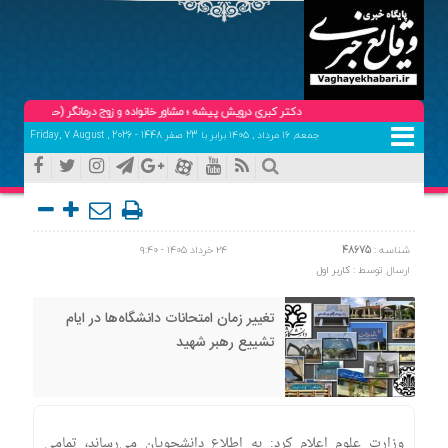
دکتر کبری درویش پیشه ؛ مشاور خانواده و زوج درمانگر (حضوری و تلفنی ) تلفن ه
جمعه, ۱۶ مرداد , ۱۴۰۵ برابر با 23 صفر 1448 - Friday, 7 August , 2026
شناسه :
48675
۲۴ خرداد ۱۴۰۵ - ۹:۴۰
ارسال توسط :
کاربر اول
تغییر زمان امتحانات دانشگاه‌ها در ایام
تشییع رهبر شهید
وزارت علوم اعلام کرد: به اطلاع دانشجویان می‌رساند، تمامی