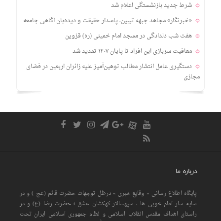
شرط جدید بازنشستگی اعلام شد
«خبرنگار» مجاهد جبهه تبیین، پاسدار حقیقت و دیده‌بان آگاهی جامعه
هفت شب دلدادگی در مسجد امام خمینی (ره) قزوین
معافیت سربازی این افراد تا پایان ۱۴۰۷ تمدید شد
دستگیری عامل انتشار مطالب توهین‌آمیز علیه زائران اربعین در فضای
مجازی
درباره ما
پایگاه اطلاع رسانی « وقایع خبری » درظل توجهات حضرت قائم (عج ) و در
سایه سار امام خوبی ها ، سپهسالار کهکشان عشق ؛ حضرت رضا (ع) و در
راستای اهداف مقدس انقلاب اسلامی و نظام جمهوری اسلامی ایران تحت