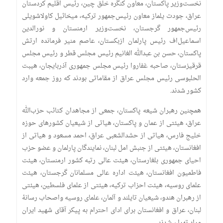
نخست‌وزیر پاکستان، معاون کنگره خلق چین، رئیس اقلیم کردستان
عراق، جودت یلماز معاون رئیس‌جمهور ترکیه، میخائیل کاولاشویلی
رئیس‌جمهور گرجستان، نخست‌وزیر ارمنستان و نورالدین
اسماعیل‌اف رئیس پارلمان ازبکستان، عاصم منیر فرمانده ارتش
پاکستان، حسن بن عبدالله الغانیم رئیس مجلس قطر و رئیس مجلس
قرقیزستان، صاحبه غفاروا رئیس مجلس جمهوری آذربایجان، هیبت
الحلبوسی رئیس مجلس عراق از مقاماتی بودند که روز جمعه وارد
کشور شدند.
همچنین رهبران شیعه پاکستان، جمعی از مجاهدان کتائب حزب‌الله
عراق، هیئتی از عمان و پاکستان، هیاتی از شیعیان کشور‌های حوزه
خلیج فارس، هیاتی از حشدالشعبی عراق، احمد مسعود و هیاتی از
افغانستان، هیئتی از جنبش امل لبنان، نمایندگان پارلمان و عضو حزب
احیای جمهوری بلغارستان، هیئت عالی رتبه کشور ارمنستان، هیئت
فاطمیون افغانستان، هیئت اداره عالی مسلمانان گرجستان، هیئت
علمای روسیه، هیئت احزاب ترکیه، هیئتی از علمای فلسطین، هیئتی
از رهبران هندو، شیعیان تایلند و آلمان، علمای روسیه واصحاب رسانهٔ
لبنان، عراق و افغانستان برای ادای احترام به پیکر آقای شهید ایران
وراد تهران شدند.