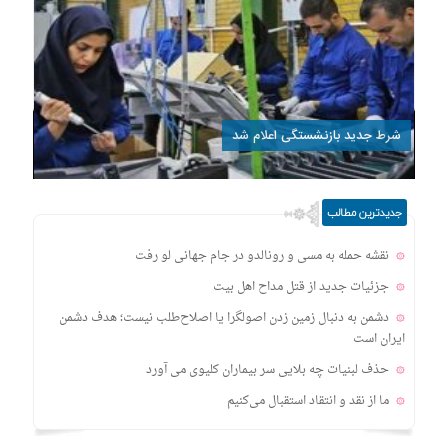
شرط جدید بازنشستگی اعلام شد
جدیدترین مطالب
نقشه حمله به مسی و رونالدو در جام جهانی لو رفت
جزئیات جدید از قتل مداح اهل‌ بیت
دشمن به دنبال زمین زدن اصولگرا یا اصلاح‌طلب نیست؛ هدف دشمن
ایران است
حذف لبنیات چه بلایی سر بیماران کلیوی می آورد
ما از نقد و انتقاد استقبال می‌کنیم