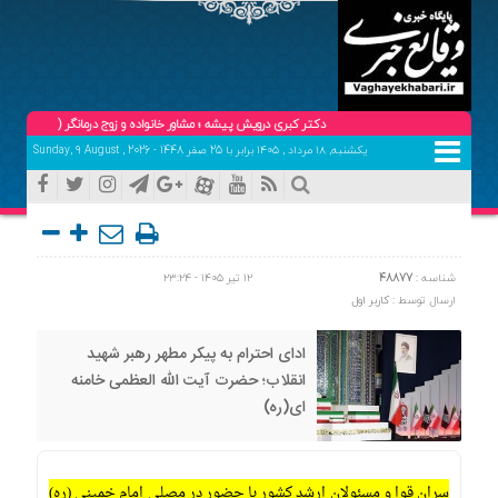
دکتر کبری درویش پیشه ؛ مشاور خانواده و زوج درمانگر (حضوری و تلفنی ) تلفن
یکشنبه, ۱۸ مرداد , ۱۴۰۵ برابر با 25 صفر 1448 - Sunday, 9 August , 2026
شناسه :
48877
۱۲ تیر ۱۴۰۵ - ۲۳:۲۴
ارسال توسط :
کاربر اول
ادای احترام به پیکر مطهر رهبر شهید
انقلاب؛ حضرت آیت الله العظمی خامنه
ای(ره)
سران قوا و مسئولان ارشد کشور با حضور در مصلی امام خمینی (ره)