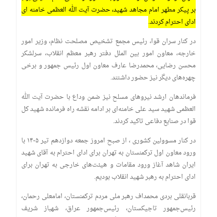
بر پیکر مطهر امام مجاهد شهید، حضرت آیت الله العظمی خامنه ای
ادای احترام کردند.
در کنار سران قوا، رئیس مجمع تشخیص مصلحت نظام، وزیر امور
خارجه، معاون امور بین الملل دفتر رهبر معظم انقلاب، سرلشکر
محسن رضایی، محمدرضا عارف معاون اول رئیس جمهور و برخی
چهره‌های دیگر نیز حضور داشتند.
فرماندهان ارشد نیرو‌های مسلح نیز ضمن وداع با حضرت آیت الله
العظمی شهید سید علی خامنه‌ای بر ادامه نقشه راه فرمانده شهید کل
قوا در صنایع دفاعی تاکید کردند.
در کنار مسوولین کشوری ، از صبح امروز جمعه دوازدهم تیر ۱۴۰۵ با
ورود معاون اول ترکمنستان به تهران برای ادای احترام به آقای شهید
ایران شاهد آغاز ورود مقامات و هیئت‌های خارجی به تهران برای
ادای احترام به رهبر شهید انقلاب بودیم.
قربانقلی بردی محمداف رهبر ملی مردم ترکمنستان، امامعلی رحمان،
رئیس‌جمهور تاجیکستان، رئیس‌جمهور عراق، شهباز شریف