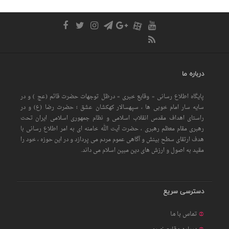
درباره ما
پایگاه اطلاع رسانی « وقایع خبری » درظل توجهات حضرت قائم (عج ) و در
سایه سار امام خوبی ها ، سپهسالار کهکشان عشق ؛ حضرت رضا (ع) و در
راستای اهداف مقدس انقلاب اسلامی و نظام جمهوری اسلامی ایران تحت
رهبری مقام معظم رهبری ، حضرت آیت الله خامنه ای به امر اطلاع رسانی با
هدف ارتقای سطح بینش و آگاهی عموم مردم می پردازد و در این حوزه ، خود را
مقید به اصول و ارزش های دین مبین اسلام می داند.
دسترسی سریع
تماس با ما