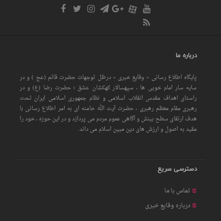
درباره ما
پایگاه اطلاع رسانی « وقایع خبری » درظل توجهات حضرت قائم (عج ) و در
سایه سار امام خوبی ها ، سپهسالار کهکشان عشق ؛ حضرت رضا (ع) و در
راستای اهداف مقدس انقلاب اسلامی و نظام جمهوری اسلامی ایران تحت
رهبری مقام معظم رهبری ، حضرت آیت الله خامنه ای به امر اطلاع رسانی با
هدف ارتقای سطح بینش و آگاهی عموم مردم می پردازد و در این حوزه ، خود را
مقید به اصول و ارزش های دین مبین اسلام می داند.
دسترسی سریع
تماس با ما
درباره وقایع خبری