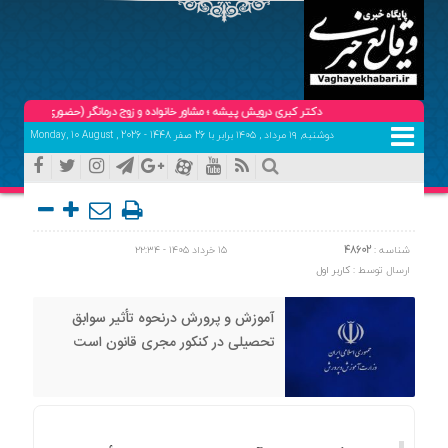
دکتر کبری درویش پیشه ؛ مشاور خانواده و زوج درمانگر (حضوری و تلفنی ) تلفن هماهنگ
دوشنبه, ۱۹ مرداد , ۱۴۰۵ برابر با 26 صفر 1448 - Monday, 10 August , 2026
شناسه :
48602
۱۵ خرداد ۱۴۰۵ - ۲۲:۳۴
ارسال توسط :
کاربر اول
آموزش و پرورش درنحوه تأثیر سوابق
تحصیلی در کنکور مجری قانون است