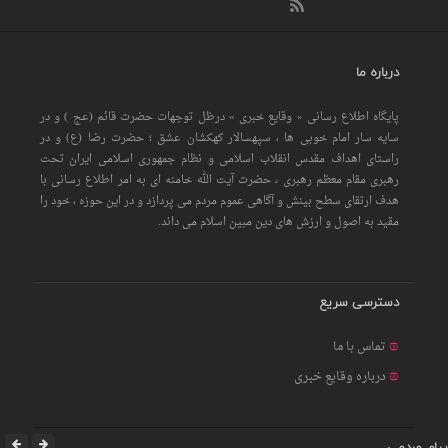
درباره ما
پایگاه اطلاع رسانی « وقایع خبری » درظل توجهات حضرت قائم (عج ) و در
سایه سار امام خوبی ها ، سپهسالار کهکشان عشق ؛ حضرت رضا (ع) و در
راستای اهداف مقدس انقلاب اسلامی و نظام جمهوری اسلامی ایران تحت
رهبری مقام معظم رهبری ، حضرت آیت الله خامنه ای به امر اطلاع رسانی با
هدف ارتقای سطح بینش و آگاهی عموم مردم می پردازد و در این حوزه ، خود را
مقید به اصول و ارزش های دین مبین اسلام می داند.
دسترسی سریع
تماس با ما
درباره وقایع خبری
پیام مردمی