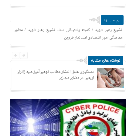
برچسب ها
/
/
تشییع رهبر شهید
کمیته پشتیبانی ستاد تشییع رهبر شهید
معاون
هماهنگی امور اقتصادی استاندار قزوین
نوشته های مشابه
اک»
دستگیری عامل انتشار مطالب توهین‌آمیز علیه زائران
اربعین در فضای مجازی