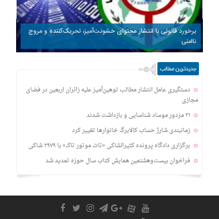
برخورد قانونی با انتشار محتوای خشونت‌آمیز، تحریک‌کننده و مروج
ناامنی
جدیدترین مطالب
دستگیری عامل انتشار مطالب توهین‌آمیز علیه زائران اربعین در فضای
مجازی
۲۱ مزدور موساد شناسایی و بازداشت شدند
زمانبندی‌ شارژ حساب کالابرگ خانوارها تغییر کرد
برگزاری دادگاه پرونده کثیرالشاکی «تات موتور تاک» با ۲۹۷۹ شاکی
فراخوان بیست‌وهشتمین همایش کتاب سال حوزه تمدید شد