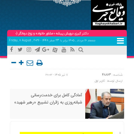
دکتر کبری درویش پیشه ؛ مشاور خانواده و زوج درمانگر (حضوری و تلفنی ) تلفن ه
جمعه, ۱۶ مرداد , ۱۴۰۵ برابر با 23 صفر 1448 - Friday, 7 August , 2026
شناسه :
48863
۱۱ تیر ۱۴۰۵ - ۲۰:۰۲
ارسال توسط :
کاربر اول
آمادگی کامل برای خدمت‌رسانی
شبانه‌روزی به زائران تشییع «رهبر شهید»