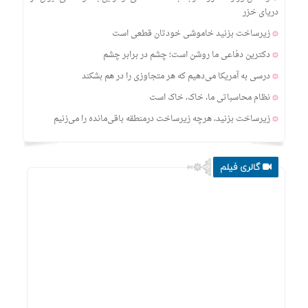
ادامه دارد
دریای خزر
فعالیت مهد‌های کودک، مدارس و دانشگاه‌ها غیرحضوری شد
زیرساخت بزنید خاموشی خودتان قطعی است
تغییرات جدید در باشگاه شمس آذر
دکترین دفاعی ما روشن است؛ چشم در برابر چشم
درسی به آمریکا می‌دهیم که هر متجاوزی را در هم بشکند
نظام محاسباتی ما، خاک، خاک است
زیرساخت بزنید، هرچه زیرساخت درمنطقه باقی‌مانده را می‌زنیم
پاسخ تجاوز ارتش تروریستی آمریکا به ایرانشهر را خواهیم داد
به آمریکا اجازه دخالت در تنگه هرمز را نمی‌دهیم
گالری فیلم
ثبت‌نام در سامانه سماح و بیمه برای حضور در مراسم اربعین الزامیست
جزئیات فرآیند جدید معاینات استطاعت جسمانی زائران حج تمتع ۱۴۰۶
اعلام شد
تهران وارد هیچ مذاکره‌ای نخواهد شد
ملّت ما خونخواه حسین است