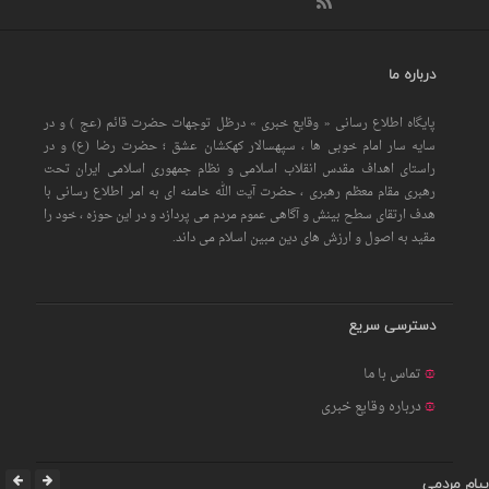
درباره ما
پایگاه اطلاع رسانی « وقایع خبری » درظل توجهات حضرت قائم (عج ) و در
سایه سار امام خوبی ها ، سپهسالار کهکشان عشق ؛ حضرت رضا (ع) و در
راستای اهداف مقدس انقلاب اسلامی و نظام جمهوری اسلامی ایران تحت
رهبری مقام معظم رهبری ، حضرت آیت الله خامنه ای به امر اطلاع رسانی با
هدف ارتقای سطح بینش و آگاهی عموم مردم می پردازد و در این حوزه ، خود را
مقید به اصول و ارزش های دین مبین اسلام می داند.
دسترسی سریع
تماس با ما
درباره وقایع خبری
پیام مردمی