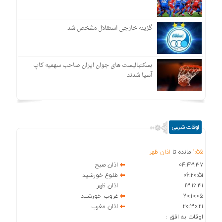
گزینه خارجی استقلال مشخص شد
بسکتبالیست های جوان ایران صاحب سهمیه کاپ
آسیا شدند
اوقات شرعی
55
:
1
مانده تا
اذان ظهر
04:43:37
اذان صبح
06:20:51
طلوع خورشید
13:16:31
اذان ظهر
20:10:05
غروب خورشید
20:30:21
اذان مغرب
اوقات به افق :