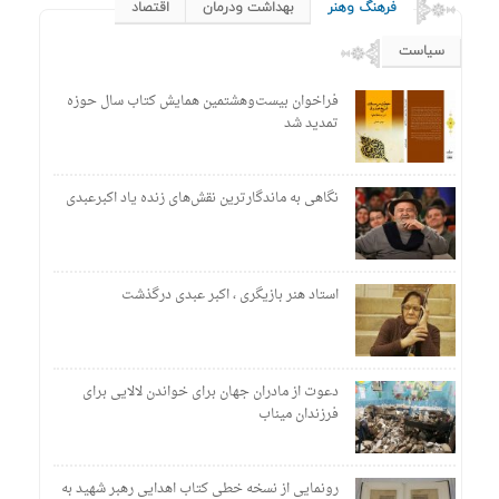
۱۱:۵۵
فرهنگ وهنر
بهداشت ودرمان
اقتصاد
تغذیه پدر می‌تواند بر سلامت نوزاد تأثیر بگذارد
۱۱:۴۸
نقش سابقه خانوادگی در خطر ژنتیکی سرطان سینه
سیاست
۱۱:۴۰
اموال شخص سردار آزمون رفع توقیف نشد
فراخوان بیست‌وهشتمین همایش کتاب سال حوزه
تمدید شد
نگاهی به ماندگارترین نقش‌های زنده یاد اکبرعبدی
استاد هنر بازیگری ، اکبر عبدی درگذشت
دعوت از مادران جهان برای خواندن لالایی برای
فرزندان میناب
رونمایی از نسخه خطی کتاب اهدایی رهبر شهید به