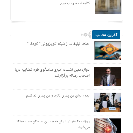
کتابخانه حرم رضوی
آخرین مطالب
حذف تبلیغات از شبکه تلویزیونی ” کودک “
دوازدهمین نشست خبری سخنگوی قوه قضاییه دربا
اصحاب رسانه برگزارشد
پدرم برای من پدری نکرد و من پدری نداشتم
روزانه ۴۰ نفر در ایران به بیماری سرطان سینه مبتلا
می‌شوند