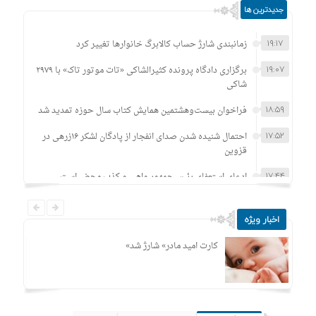
جدیدترین ها
۱۹:۱۷
زمانبندی‌ شارژ حساب کالابرگ خانوارها تغییر کرد
۱۹:۰۷
برگزاری دادگاه پرونده کثیرالشاکی «تات موتور تاک» با ۲۹۷۹
شاکی
۱۸:۵۹
فراخوان بیست‌وهشتمین همایش کتاب سال حوزه تمدید شد
۱۷:۵۲
احتمال شنیده شدن صدای انفجار از پادگان لشکر ۱۶زرهی در
قزوین
۱۷:۴۴
ادعای استعفای رئیس‌جمهور واهی و کذب محض است
۱۷:۳۶
«کارت امید مادر» شارژ شد
اخبار ویژه
۱۲:۳۹
آراستگی و زیباسازی اولویت کلیدی مخابرات است
دند
«کارت امید مادر» شارژ شد
۱۲:۲۸
گسترش فیبر نوری گامی حیاتی در جهت هوشمندسازی
زیرساخت ها است
۱۲:۱۸
۴ باشگاه ورزشی بانوان در یزد پلمب شد