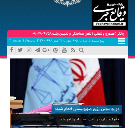
ری و تلفنی ) تلفن هماهنگی و تعیین وقت:09102904758
پنج شنبه, ۱۵ مرداد , ۱۴۰۵ برابر با 22 صفر 1448 - Thursday, 6 August , 2026
دو جاسوس رژیم صهیونیستی اعدام شدند
حکم اعدام این دو عامل، بامداد امروز اجرا شد.