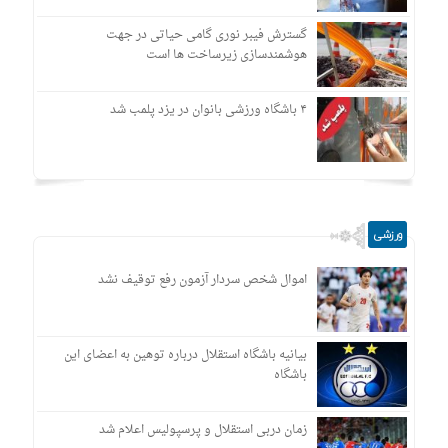
گسترش فیبر نوری گامی حیاتی در جهت
هوشمندسازی زیرساخت ها است
۴ باشگاه ورزشی بانوان در یزد پلمب شد
ورزشی
اموال شخص سردار آزمون رفع توقیف نشد
بیانیه باشگاه استقلال درباره توهین به اعضای این
باشگاه
زمان دربی استقلال و پرسپولیس اعلام شد