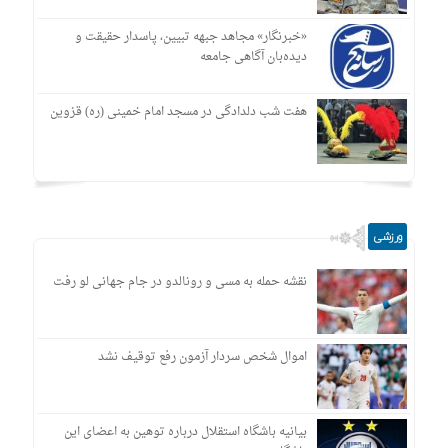
«خبرنگار» مجاهد جبهه تبیین، پاسدار حقیقت و
دیده‌بان آگاهی جامعه
هفت شب دلدادگی در مسجد امام خمینی (ره) قزوین
ورزشی
نقشه حمله به مسی و رونالدو در جام جهانی لو رفت
اموال شخص سردار آزمون رفع توقیف نشد
بیانیه باشگاه استقلال درباره توهین به اعضای این