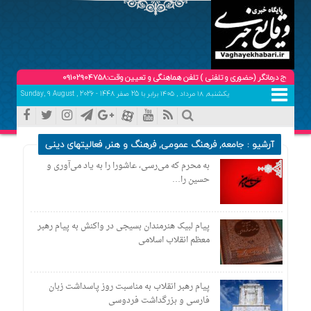
نگر (حضوری و تلفنی ) تلفن هماهنگی و تعیین وقت:09102904758
یکشنبه, ۱۸ مرداد , ۱۴۰۵ برابر با 25 صفر 1448 - Sunday, 9 August , 2026
آرشیو :
جامعه
,
فرهنگ عمومی
,
فرهنگ و هنر
,
فعالیتهای دینی
به محرم که می‌رسی، عاشورا را به یاد می‌آوری و
حسین را…
پیام لبیک هنرمندان بسیجی در واکنش به پیام رهبر
معظم انقلاب اسلامی
پیام رهبر انقلاب به مناسبت روز پاسداشت زبان
فارسی و بزرگداشت فردوسی