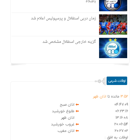
باشگاه
زمان دربی استقلال و پرسپولیس اعلام شد
گزینه خارجی استقلال مشخص شد
اوقات شرعی
52
:
3
مانده تا
اذان ظهر
04:47:09
اذان صبح
06:23:16
طلوع خورشید
13:16:08
اذان ظهر
20:06:54
غروب خورشید
20:27:02
اذان مغرب
اوقات به افق :