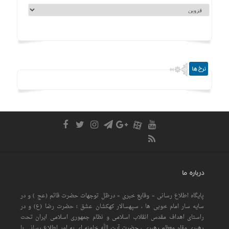
نرخ ها
درباره ما
پایگاه اطلاع رسانی « وقایع خبری » درظل توجهات حضرت قائم (عج ) و در
سایه سار امام خوبی ها ، سپهسالار کهکشان عشق ؛ حضرت رضا (ع) و در
راستای اهداف مقدس انقلاب اسلامی و نظام جمهوری اسلامی ایران تحت
رهبری مقام معظم رهبری ، حضرت آیت الله خامنه ای به امر اطلاع رسانی با