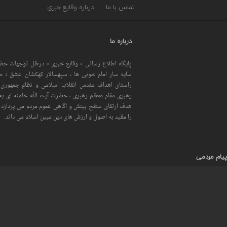
تماس با ما
درباره وقایع خبری
درباره ما
پایگاه اطلاع رسانی « وقایع خبری » درظل توجهات حضر
سایه سار امام خوبی ها ، سپهسالار کهکشان عشق ؛ 
راستای اهداف مقدس انقلاب اسلامی و نظام جمهوری 
رهبری مقام معظم رهبری ، حضرت آیت الله خامنه ای به 
هدف ارتقای سطح بینش و آگاهی عموم مردم می پردازد و
را مقید به اصول و ارزش های دین مبین اسلام می داند.
پیام مردمی