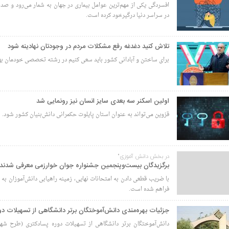
افسردگی یکی از مهم‌ترین عوامل بیماری در جهان به شمار می‌رود و صدها
در سراسر دنیا درگیرخود کرده است.
تلاش کنید دغدغه رفع مشکلات مردم در وجودتان نهادینه شود
برای ساختن و آبادانی کشور باید سعی کنیم در رشته تخصصی خودمان به
اولین اسکنر سه بعدی سایز انسان نیز رونمایی شد
قزوین می‌تواند به عنوان استان پایلوت حکمرانی دانش‌بنیان کشور شود.
در بخش دانش آموزی"
برگزیدگان بیست‌وپنجمین جشنواره جوان خوارزمی معرفی شدند
با ضریب قطعی دادن به امتحانات نهایی، زمینه راهیابی دانش‌آموزان به د
فراهم شده است.
جزئیات بهره‌مندی دانش‌آموختگان برتر دانشگاهی از تسهیلات د
دانش‌آموختگان برتر دانشگاهی از تسهیلات دوره پسادکتری (طرح شهی