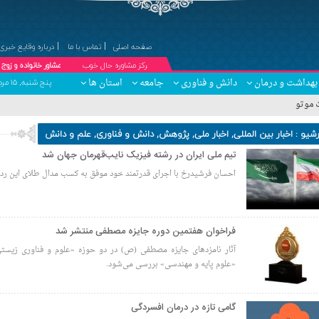
صفحه اصلی
تماس با ما
درباره وقایع خبری
۞مرکز مشاوره حال خوب
دکتر کبری درویش پیشه ؛ مشاور خانواده و زوج درمانگر (حضوری
بهداشت و درمان
دانش و فناوری
جامعه
استان ها
پنج شنبه, ۱۵ مرداد , ۱۴۰۵ برابر با 22 صفر 1448 - Thursday, 6 August , 2026
تاک» با ۲۹۷۹ شاکی
رشیو :
اخبار بین المللی
,
اخبار ملی
,
پژوهش
,
دانش و فناوری
,
علم و دانش
تیم ملی ایران در رشته فیزیک نایب‌قهرمان جهان شد
احسان فرشیدرخ با اجرای قدرتمند خود موفق به کسب مدال طلای این رده
فراخوان هفتمین دوره جایزه مصطفی منتشر شد
آثار نامزدهای جایزه مصطفی (ص) در دو حوزه «علوم و فناوری زیس
«علوم پایه و مهندسی» بررسی می‌شود.
گامی تازه در درمان افسردگی