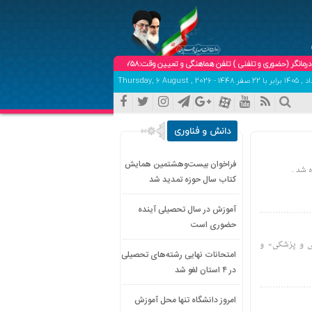
 و تلفنی ) تلفن هماهنگی و تعیین وقت:09102904758
دانش و فناوری
فراخوان بیست‌وهشتمین همایش
 شد .
کتاب سال حوزه تمدید شد
آموزش در سال تحصیلی آینده
حضوری است
تی و پزشکی» و
امتحانات نهایی رشته‌های تحصیلی
در ۴ استان لغو شد
امروز دانشگاه تنها محل آموزش