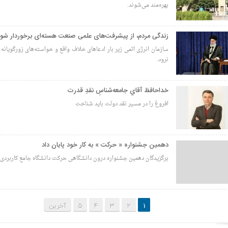
بهره‌مند می‌شوند.
زندگی مردم، از پیشرفت‌های علمی صنعت هسته‌ای برخوردار شود
سازمان انرژی اتمی زیر بار ادعاهای خلاف واقع و خواسته‌های زورگویانه
نرود.
خداحافظ آقاي جامعه‌شناسِ نقدِ قدرت
افروغ را در مسير نقد دولت بايد شناخت
دهمین جشنواره « حرکت » به کار خود پایان داد
برگزیدگان دهمین جشنواره درون دانشگاهی حرکت دانشگاه جامع کاربردی
1
2
3
4
5
آخرین