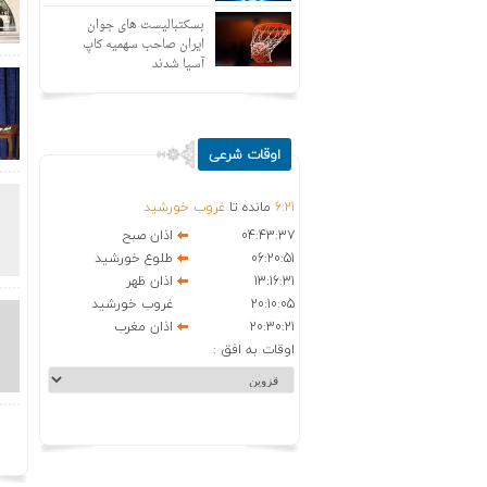
بسکتبالیست های جوان
ایران صاحب سهمیه کاپ
آسیا شدند
اوقات شرعی
21
:
6
مانده تا
غروب خورشید
04:43:37
اذان صبح
06:20:51
طلوع خورشید
13:16:31
اذان ظهر
20:10:05
غروب خورشید
20:30:21
اذان مغرب
اوقات به افق :