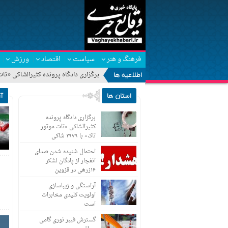
فرهنگ و هنر
سیاست
اقتصاد
ورزش
اطلاعیه ها
برگزاری دادگاه پرونده کثیرالشاکی «تات موتور 
استان ها
آ
برگزاری دادگاه پرونده
کثیرالشاکی «تات موتور
تاک» با ۲۹۷۹ شاکی
احتمال شنیده شدن صدای
انفجار از پادگان لشکر
۱۶زرهی در قزوین
آراستگی و زیباسازی
اولویت کلیدی مخابرات
است
گسترش فیبر نوری گامی