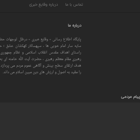
تماس با ما
درباره وقایع خبری
درباره ما
پایگاه اطلاع رسانی « وقایع خبری » درظل توجهات حضر
سایه سار امام خوبی ها ، سپهسالار کهکشان عشق ؛ 
راستای اهداف مقدس انقلاب اسلامی و نظام جمهوری 
رهبری مقام معظم رهبری ، حضرت آیت الله خامنه ای به 
هدف ارتقای سطح بینش و آگاهی عموم مردم می پردازد و
را مقید به اصول و ارزش های دین مبین اسلام می داند.
پیام مردمی