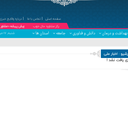
صفحه اصلی
تماس با ما
درباره وقایع خبری
۞مرکز مشاوره حال خوب
دکتر کبری درویش پیشه ؛ مشاور خانواده و زوج
بهداشت و درمان
دانش و فناوری
جامعه
استان ها
شنبه, ۱۷ مرداد , ۱۴۰۵ برابر با 24 صفر 1448 - Saturday, 8 August , 2026
رشیو :
اخبار ملی
ی یافت نشد !