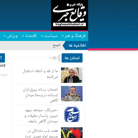
فرهنگ و هنر
سیاست
اقتصاد
ورزش
اطلاعیه ها
اصحاب رسانه بیرق‌داران
استان ها
آ
چیز
ما از نقد و انتقاد استقبال
می‌کنیم
اصحاب رسانه بیرق‌داران
ایستاده در وسط میدان
آگاهی
«خبرنگار» مجاهد جبهه
تبیین، پاسدار حقیقت و
دیده‌بان آگاهی جامعه
هفت شب دلدادگی در
مسجد امام خمینی (ره)