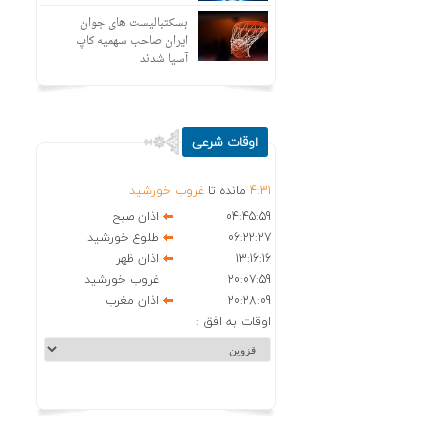
بسکتبالیست های جوان
ایران صاحب سهمیه کاپ
آسیا شدند
اوقات شرعی
31
:
4
مانده تا
غروب خورشید
04:45:59
اذان صبح
06:22:27
طلوع خورشید
13:16:16
اذان ظهر
20:07:59
غروب خورشید
20:28:09
اذان مغرب
اوقات به افق :