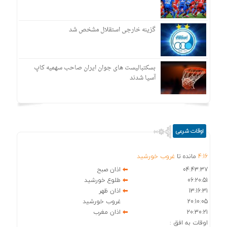
گزینه خارجی استقلال مشخص شد
بسکتبالیست های جوان ایران صاحب سهمیه کاپ
آسیا شدند
اوقات شرعی
16
:
4
مانده تا
غروب خورشید
04:43:37
اذان صبح
06:20:51
طلوع خورشید
13:16:31
اذان ظهر
20:10:05
غروب خورشید
20:30:21
اذان مغرب
اوقات به افق :