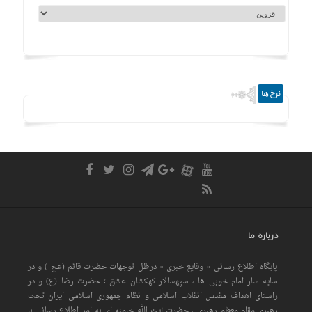
نرخ ها
درباره ما
پایگاه اطلاع رسانی « وقایع خبری » درظل توجهات حضرت قائم (عج ) و در
سایه سار امام خوبی ها ، سپهسالار کهکشان عشق ؛ حضرت رضا (ع) و در
راستای اهداف مقدس انقلاب اسلامی و نظام جمهوری اسلامی ایران تحت
رهبری مقام معظم رهبری ، حضرت آیت الله خامنه ای به امر اطلاع رسانی با