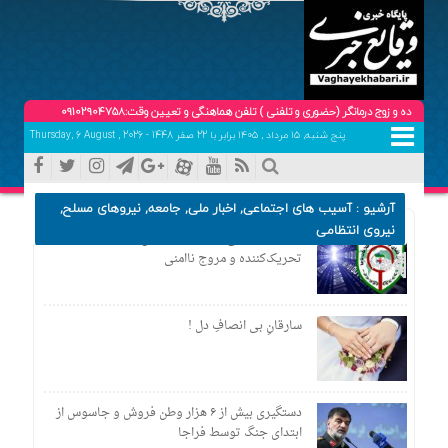
ج درمانگر (حضوری و تلفنی ) تلفن هماهنگی و تعیین وقت:09102904758
پنج شنبه, ۱۵ مرداد , ۱۴۰۵ برابر با 22 صفر 1448 - Thursday, 6 August , 2026
آرشیو :
آسیب های اجتماعی
,
اخبار ملی
,
جامعه
,
نیروهای مسلح
,
نیروی انتظامی
برخورد قانونی با انتشار محتوای خشونت‌آمیز،
تحریک‌کننده و مروج ناامنی
سارقانِ بی انصافِ دل !
دستگیری بیش از ۶ هزار وطن فروش و جاسوس از
ابتدای جنگ توسط فراجا