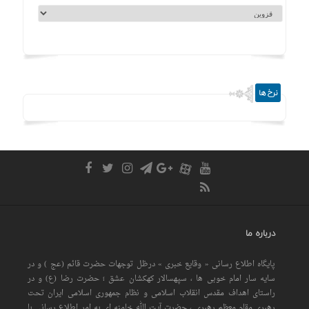
نرخ ها
درباره ما
پایگاه اطلاع رسانی « وقایع خبری » درظل توجهات حضرت قائم (عج ) و در
سایه سار امام خوبی ها ، سپهسالار کهکشان عشق ؛ حضرت رضا (ع) و در
راستای اهداف مقدس انقلاب اسلامی و نظام جمهوری اسلامی ایران تحت
رهبری مقام معظم رهبری ، حضرت آیت الله خامنه ای به امر اطلاع رسانی با