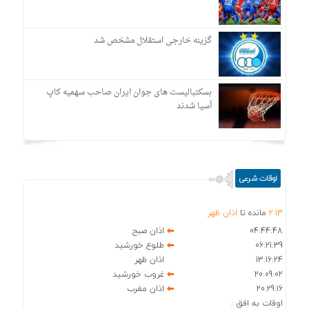
گزینه خارجی استقلال مشخص شد
بسکتبالیست های جوان ایران صاحب سهمیه کاپ
آسیا شدند
اوقات شرعی
13
:
2
مانده تا
اذان ظهر
04:44:48
اذان صبح
06:21:39
طلوع خورشید
13:16:24
اذان ظهر
20:09:02
غروب خورشید
20:29:16
اذان مغرب
اوقات به افق :