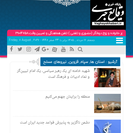
ده و زوج درمانگر (حضوری و تلفنی ) تلفن هماهنگی و تعیین وقت:09102904758
جمعه, ۱۶ مرداد , ۱۴۰۵ برابر با 23 صفر 1448 - Friday, 7 August , 2026
آرشیو :
استان ها
,
سپاه
,
قزوین
,
نیروهای مسلح
شهید خامنه ای یک رهبر سیاسی، یک امام تبیین‌گر
و نماد ادبیات و فرهنگ است
منطقه را برایتان جهنم می‌کنیم
دشمن ناگزیر به پذیرش قواعد جدید ایران است