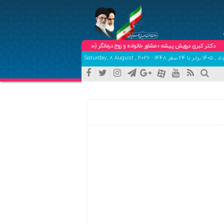
ر کبری درویش پیشه ؛ مشاور خانواده و زوج درمانگر (حضوری و تلفنی ) تلفن هماهنگی و تعیین وقت:09102904758