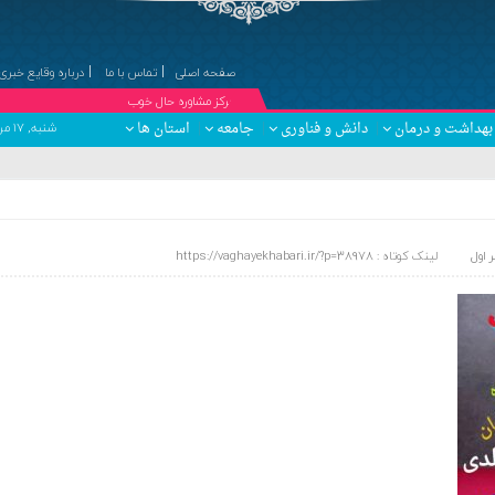
صفحه اصلی
تماس با ما
درباره وقایع خبری
۞مرکز مشاوره حال خوب
دکت
بهداشت و درمان
دانش و فناوری
جامعه
استان ها
شنبه, ۱۷ مرداد , ۱۴۰۵ برابر با 24 صفر 1448 - Saturday, 8 August , 2026
ر اول
لینک کوتاه : https://vaghayekhabari.ir/?p=38978