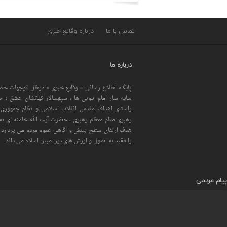
تماس با ما
درباره وقایع خبری
درباره ما
پایگاه اطلاع رسانی « وقایع خبری » درظل توجهات حضر
سایه سار امام خوبی ها ، سپهسالار کهکشان عشق ؛ 
راستای اهداف مقدس انقلاب اسلامی و نظام جمهوری 
رهبری مقام معظم رهبری ، حضرت آیت الله خامنه ای به 
هدف ارتقای سطح بینش و آگاهی عموم مردم می پردازد و
را مقید به اصول و ارزش های دین مبین اسلام می داند.
پیام مردمی