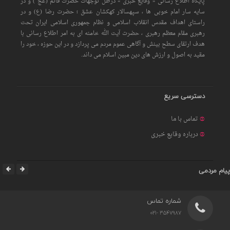
پایگاه اطلاع رسانی « وقایع خبری » درظل توجهات حضرت قائم (عج ) و در
سایه سار امام خوبی ها ، سپهسالار کهکشان عشق ؛ حضرت رضا (ع) و در
راستای اهداف مقدس انقلاب اسلامی و نظام جمهوری اسلامی ایران تحت
رهبری مقام معظم رهبری ، حضرت آیت الله خامنه ای به امر اطلاع رسانی با
هدف ارتقای سطح بینش و آگاهی عموم مردم می پردازد و در این حوزه ، خود را
مقید به اصول و ارزش های دین مبین اسلام می داند.
دسترسی سریع
تماس با ما
درباره وقایع خبری
پیام مردمی
شماره تماس
3547987 -021