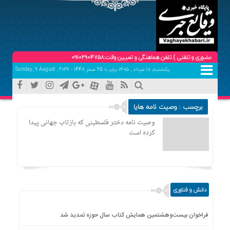
 و تلفنی ) تلفن هماهنگی و تعیین وقت:09102904758
یکشنبه, ۱۸ مرداد , ۱۴۰۵ برابر با 25 صفر 1448 - Sunday, 9 August , 2026
برچسب : وصیت نامه هایا
وصیت نامه دختر فلسطینی که بازتاب جهانی پیدا
کرده است
دانش و فناوری
فراخوان بیست‌وهشتمین همایش کتاب سال حوزه تمدید شد