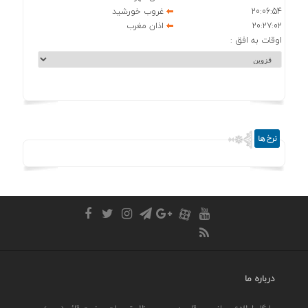
20:06:54
غروب خورشید
20:27:02
اذان مغرب
اوقات به افق :
نرخ ها
درباره ما