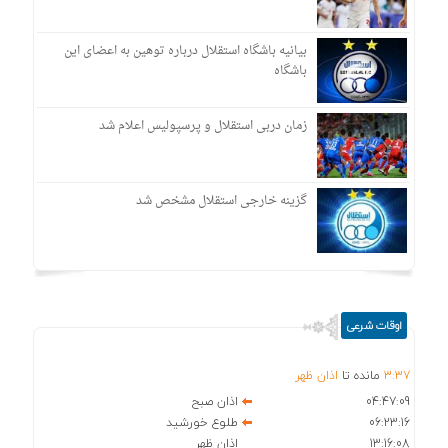
بیانیه باشگاه استقلال درباره توهین به اعضای این
باشگاه
زمان دربی استقلال و پرسپولیس اعلام شد
گزینه خارجی استقلال مشخص شد
اوقات شرعی
37
:
3
مانده تا
اذان ظهر
04:47:09
اذان صبح
06:23:16
طلوع خورشید
13:16:08
اذان ظهر