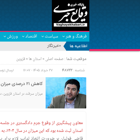
فرهنگ و هنر
سیاست
اقتصاد
ورزش
اطلاعیه ها
«خبرنگار» مجاهد جب
موقعیت شما :
»
»
صفحه اصلی
استان ها
قزوین
شناسه :
48722
۲۷ خرداد ۱۴۰۵ - ۱۶:۰۷
ارسال توس
کاهش ۲۱ درصدی میزان سرقت در استان قزوین
میزان سرقت در استان قزوین، در سال ۱۴۰۴، نسبت به سال پیش از آن، ۲۱ در
استان ثبت شده بود که این میزان در سال ۱۴۰۴، به ۱۸ هزار مورد کاهش یافت.
قاضی فولیان بر ضرورت اتخاذ تدابیر لازم برای 