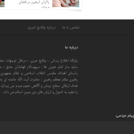
با ۲۹۷۹ شاکی
زائران اربعین در فضای
مجازی
تماس با ما
درباره وقایع خبری
درباره ما
پایگاه اطلاع رسانی « وقایع خبری » درظل توجهات حضر
سایه سار امام خوبی ها ، سپهسالار کهکشان عشق ؛ 
راستای اهداف مقدس انقلاب اسلامی و نظام جمهوری 
رهبری مقام معظم رهبری ، حضرت آیت الله خامنه ای به 
هدف ارتقای سطح بینش و آگاهی عموم مردم می پردازد و
را مقید به اصول و ارزش های دین مبین اسلام می داند.
پیام مردمی