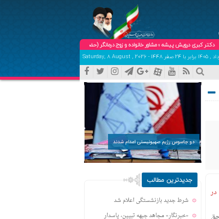
ر کبری درویش پیشه ؛ مشاور خانواده و زوج درمانگر (حضوری و تلفنی ) تلفن هماهنگی و تعیین وقت:09102904758
دو جاسوس رژیم صهیونیستی اعدام شدند
جدیدترین مطالب
ر پرونده سرقت در
شرط جدید بازنشستگی اعلام شد
حق
«خبرنگار» مجاهد جبهه تبیین، پاسدار