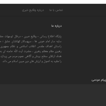
تماس با ما
درباره وقایع خبری
درباره ما
پایگاه اطلاع رسانی « وقایع خبری » درظل توجهات حضر
سایه سار امام خوبی ها ، سپهسالار کهکشان عشق ؛ 
راستای اهداف مقدس انقلاب اسلامی و نظام جمهوری 
رهبری مقام معظم رهبری ، حضرت آیت الله خامنه ای به 
هدف ارتقای سطح بینش و آگاهی عموم مردم می پردازد و
را مقید به اصول و ارزش های دین مبین اسلام می داند.
پیام مردمی