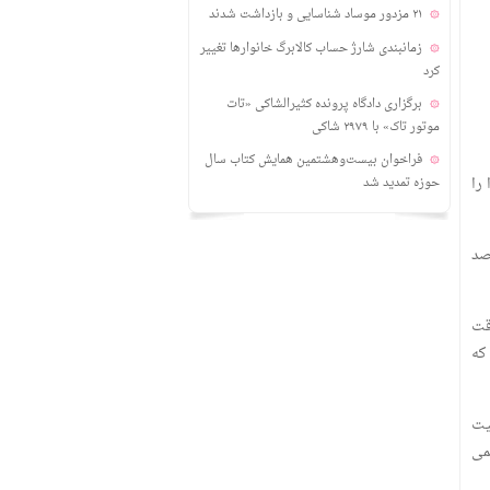
۲۱ مزدور موساد شناسایی و بازداشت شدند
زمانبندی‌ شارژ حساب کالابرگ خانوارها تغییر
کرد
برگزاری دادگاه پرونده کثیرالشاکی «تات
موتور تاک» با ۲۹۷۹ شاکی
فراخوان بیست‌وهشتمین همایش کتاب سال
 را
حوزه تمدید شد
لتی صد
قت
که
یت
می