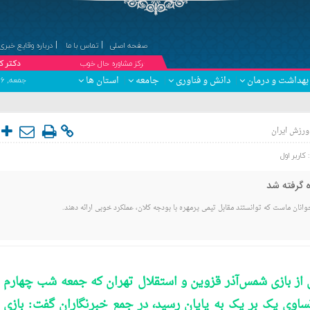
صفحه اصلی
تماس با ما
درباره وقایع خبری
۞مرکز مشاوره حال خوب
دکتر کبری درویش 
بهداشت و درمان
دانش و فناوری
جامعه
استان ها
جمعه, ۱۶ مرداد , ۱۴۰۵ برابر با 23 صفر 1448 - Friday, 7 August , 2026
ورزش ایران
:
کاربر اول
ه گرفته شد
ان ماست که توانستند مقابل تیمی پرمهره با بودجه کلان، عملکرد خوبی ارائه دهند.
 بازی شمس‌آذر قزوین و استقلال تهران که جمعه شب چهارم
تساوی یک بر یک به پایان رسید، در جمع خبرنگاران گفت: بازی