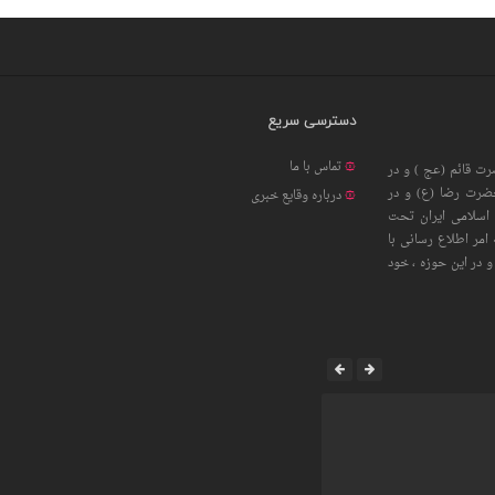
دسترسی سریع
تماس با ما
ت قائم (عج ) و در
حضرت رضا (ع) و در
درباره وقایع خبری
اسلامی ایران تحت
امر اطلاع رسانی با
 در این حوزه ، خود