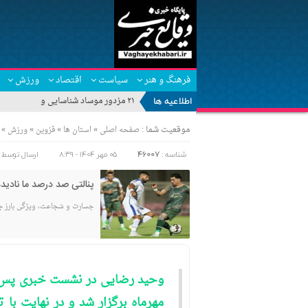
فرهنگ و هنر
سیاست
اقتصاد
ورزش
اطلاعیه ها
۲۱ مزدور موساد شناسایی و بازداشت شدند
موقعیت شما :
»
»
»
»
صفحه اصلی
استان ها
قزوین
ورزش
شناسه :
46007
۰۵ مهر ۱۴۰۴ - ۸:۳۹
ارسال توسط 
پنالتی صد درصد ما نادید
جسارت و شجاعت، ویژگی بارز جوان
وحید رضایی در نشست خبری پس از
مهرماه برگزار شد و در نهایت با 