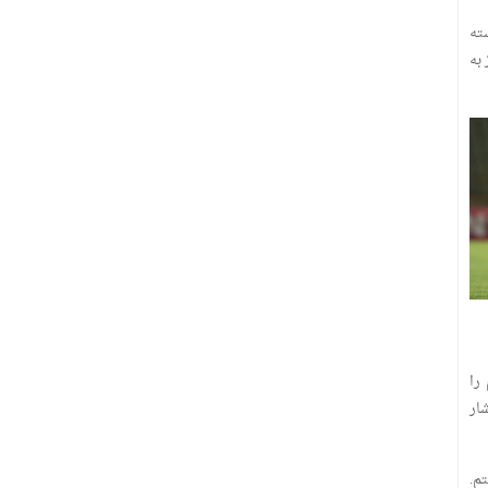
ته
 نیاز به
را
شار
م.