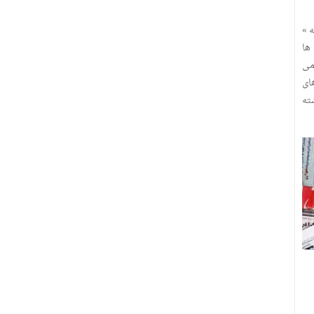
ه »
ها
می
ای
ته