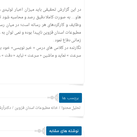
در این گزارش تحقیقی باید میزان اخبار تولیدی ،
هاو… به صورت کاملا دقیق رصد و محاسبه شود تا 
وظایف و کارکردهای هر رسانه است؛ در میان رسا
مطبوعات استان قزوین ناپیدا بوده و نمی توان به عن
زمانی دفاع نمود .
نگارنده در کلاس های درس « خبر نویسی» خود باره
سرعت » نماید و ماشین « سرعت » نباید « دقت » را 
برچسب ها
/
/
تحلیل محتوا
خانه مطبوعات استان قزوین
دکترآرش
نوشته های مشابه