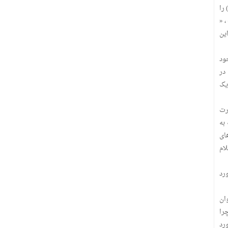
را
 » ، «
ین
ود
 در
یک
رت
به
ای
ام
رد
ان
را
رد