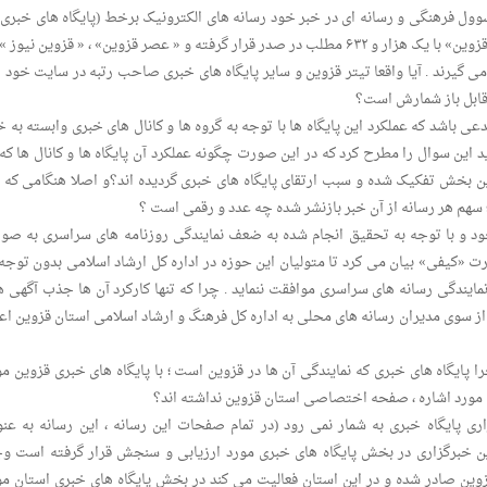
ول فرهنگی و رسانه ای در خبر خود رسانه های الکترونیک برخط (پایگاه های خبری) 
از رسانه های چاپی جدا می کند و می گوید « تیتر قزوین» با یک هزار و ۶۳۲ مطلب در صدر قرار گرفته و « عصر قزوین» ، « قزوین نیوز
ی گیرند . آیا واقعا تیتر قزوین و سایر پایگاه های خبری صاحب رتبه در سایت خود ا
و قابل باز شمارش است؟
اشد که عملکرد این پایگاه ها با توجه به گروه ها و کانال های خبری وابسته به خ
اید این سوال را مطرح کرد که در این صورت چگونه عملکرد آن پایگاه ها و کانال ها که
ن بخش تفکیک شده و سبب ارتقای پایگاه های خبری گردیده اند؟و اصلا هنگامی که 
؛ سهم هر رسانه از آن خبر بازنشر شده چه عدد و رقمی است ؟
ود و با توجه به تحقیق انجام شده به ضعف نمایندگی روزنامه های سراسری به صو
 «کیفی» بیان می کرد تا متولیان این حوزه در اداره کل ارشاد اسلامی بدون توجه 
نمایندگی رسانه های سراسری موافقت ننماید . چرا که تنها کارکرد آن ها جذب آگهی ه
از سوی مدیران رسانه های محلی به اداره کل فرهنگ و ارشاد اسلامی استان قزوین اعل
ایگاه های خبری که نمایندگی آن ها در قزوین است ؛ با پایگاه های خبری قزوین مو
بری مورد اشاره ، صفحه اختصاصی استان قزوین نداشته اند؟
ی پایگاه خبری به شمار نمی رود (در تمام صفحات این رسانه ، این رسانه به عنو
ن خبرگزاری در بخش پایگاه های خبری مورد ارزیابی و سنجش قرار گرفته است وچ
زوین صادر شده و در این استان فعالیت می کند در بخش پایگاه های خبری استان مو