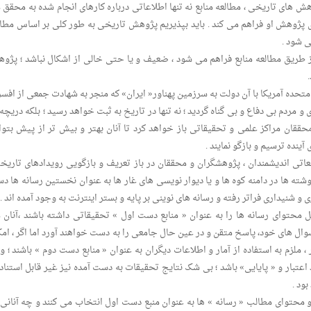
ش های تاریخی ، مطالعه منابع نه تنها اطلاعاتی درباره کارهای انجام شده به محقق 
برای پژوهش او فراهم می کند . باید بپذیریم پژوهش تاریخی به طور کلی بر اساس مطال
 شود .
ز طریق مطالعه منابع فراهم می شود ، ضعیف و یا حتی خالی از اشکال نباشد ؛ پژو
ده آمریکا با آن دولت به سرزمین پهناور« ایران» که منجر به شهادت جمعی از افسر
 مردم بی دفاع و بی گناه گردید ؛ نه تنها در تاریخ به ثبت خواهد رسید ؛ بلکه دریچه
حققان مراکز علمی و تحقیقاتی باز خواهد کرد تا آنان بهتر و بیش تر از پیش بتوان
نده ترسیم و بازگو نمایند .
اتی اندیشمندان ، پژوهشگران و محققان در باز تعریف و بازگویی رویدادهای تاریخی
شته ها در دامنه کوه ها و یا دیوار نویسی های غار ها به عنوان نخستین رسانه ها دس
ی و شنیداری فراتر رفته و رسانه های نوینی بر پایه و بستر اینترنت به وجود آمده اند .
محتوای رسانه ها را به عنوان « منابع دست اول » تحقیقاتی داشته باشند ،آنان 
سوال های خود، پاسخ متقن و در عین حال جامعی را به دست خواهند آورد اما اگر ، امک
، ملزم به استفاده از آمار و اطلاعات دیگران به عنوان « منابع دست دوم » باشند ؛ و
اعتبار و « پایایی» باشد ؛ بی شک نتایج تحقیقات به دست آمده نیز غیر قابل استناد 
ود .
 و محتوای مطالب « رسانه » ها به عنوان منبع دست اول انتخاب می کنند و چه آنانی 