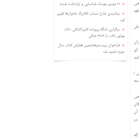
می
۲۱ مزدور موساد شناسایی و بازداشت شدند
عه
زمانبندی‌ شارژ حساب کالابرگ خانوارها تغییر
کرد
هش
برگزاری دادگاه پرونده کثیرالشاکی «تات
موتور تاک» با ۲۹۷۹ شاکی
ان
فراخوان بیست‌وهشتمین همایش کتاب سال
 ای
حوزه تمدید شد
ند
 ؛
ته
می
ان
 آن
در
که