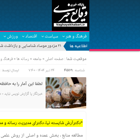
فرهنگ و هنر
سیاست
اقتصاد
ورزش
اطلاعیه ها
۲۱ مزدور موساد شناسایی و بازداشت شدند
موقعیت شما :
»
»
»
صفحه اصلی
جامعه
رسانه ها
فرهنگ و 
شناسه :
45169
۲۴ تیر ۱۴۰۴ - ۷:۴۰
ارسال توسط :
لطفا این آمار را به حافظه
خبرنگار یا گزارش نویس نباید « 
*دکترآرش شایسته نیا، دکترای مدیریت رسانه و م
مطالعه منابع ، بخش عمده و اصلی از روش علمی ا