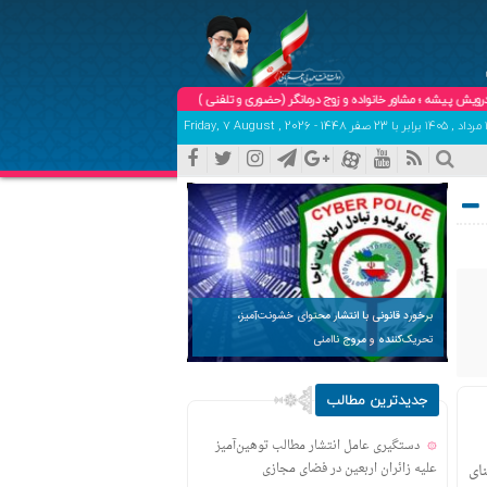
ر خانواده و زوج درمانگر (حضوری و تلفنی ) تلفن هماهنگی و تعیین وقت:09102904758
برخورد قانونی با انتشار محتوای خشونت‌آمیز،
تحریک‌کننده و مروج ناامنی
جدیدترین مطالب
دستگیری عامل انتشار مطالب توهین‌آمیز
ای
علیه زائران اربعین در فضای مجازی