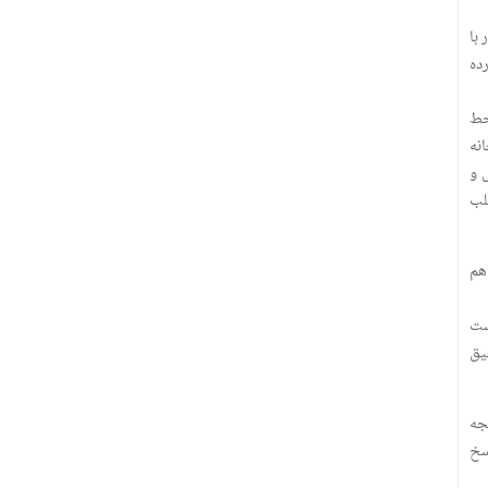
ینودر با
امه آبیک فردا با ۸۲۹ مورد در رده
خط
نه
 و
 هم منتشر کرده باشد ؛ چگونه این هفته نامه ۳هزار و ۵۲۷ مطلب
 هم
ست
یق
جه
سخ