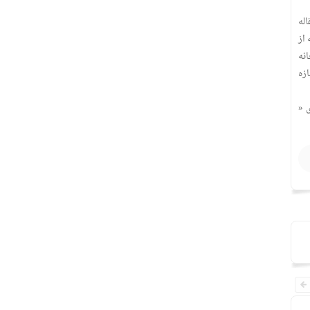
له
از
نه
ازه
 «