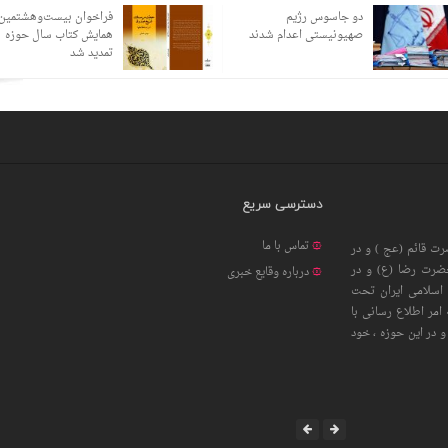
دو جاسوس رژیم
فراخوان بیست‌وهشتمین
صهیونیستی اعدام شدند
همایش کتاب سال حوزه
تمدید شد
دسترسی سریع
تماس با ما
ت قائم (عج ) و در
حضرت رضا (ع) و در
درباره وقایع خبری
اسلامی ایران تحت
امر اطلاع رسانی با
 در این حوزه ، خود