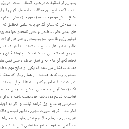
بسیاری از تحقیقات در علوم انسانی است . در پژوه
دهد ، بلکه نتایج این مطالعه ، داده های لازم را 
دقیق دانش موجود در حوزه مورد پژوهش انجام می
در صورتی که بنیان گذاری پایه علمی تحقیق که ا
های بعدی خام ، سطحی و حتی نامعتبر خواهند بود.
تجاوز رژیم غاصب صهیونیستی و همراهی ایالات متح
عالیرتبه نیروهای مسلح ، دانشمندان دانش هسته ای و
به روی اندیشمندان اندیشکده ها ، پژوهشگران و م
تجاوزگری آن ها را برای نسل حاضر وحتی نسل های آی
مطالعات نشان می دهد که یکی از منابع مهم مطالع
محتوای رسانه ها هستند . از همان زمان که سنگ نو
بندی شدند تا به امروز که رسانه ها از چاپی و دیدار
اگر پژوهشگران و محققان امکان دسترسی به اصل 
توانند به نتایج مورد نظر خود دست یافته و برای 
دسترسی به منابع اول فراهم نباشد و آنان به اجبار 
آمار حتی اگر به صورت سهوی ، دقیق نبوده و فاقد 
هر زمانی چه زمان حال و چه در زمان آینده خواهد ب
چه آنانی که خود ، منابع مطالعاتی شان را از متن