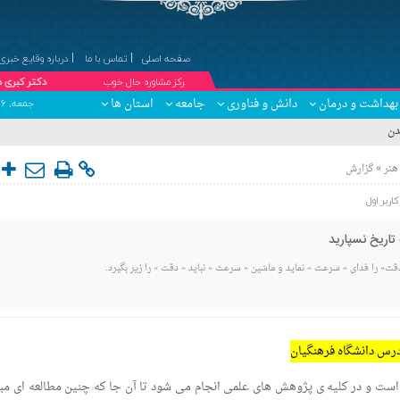
صفحه اصلی
تماس با ما
درباره وقایع خبری
۞مرکز مشاوره حال خوب
دکتر کبری درویش پیشه ؛ مشاو
بهداشت و درمان
دانش و فناوری
جامعه
استان ها
جمعه, ۱۶ مرداد , ۱۴۰۵ برابر با 23 صفر 1448 - Friday, 7 August , 2026
»
هنر
گزارش
کاربر اول
 تاریخ نسپارید
دقت» را فدای « سرعت » نماید و ماشین « سرعت » نباید « دقت » را زیر بگیرد.
درس دانشگاه فرهنگیان
ست و در کلیه ی پژوهش های علمی انجام می شود تا آن جا که چنین مطالعه ای مبن