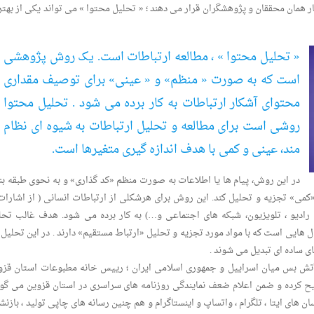
ار همان محققان و پژوهشگران قرار می دهند ؛ « تحلیل محتوا » می تواند یکی از بهتر
« تحلیل محتوا » ، مطالعه ارتباطات است. یک روش پژوهشی
است که به صورت « منظم» و « عینی» برای توصیف مقداری
محتوای آشکار ارتباطات به کار برده می شود . تحلیل محتوا
روشی است برای مطالعه و تحلیل ارتباطات به شیوه ای نظام
مند، عینی و کمی با هدف اندازه گیری متغیرها است.
در این روش، پیام ها یا اطلاعات به صورت منظم «کد گذاری» و به نحوی طبقه بن
کمی» تجزیه و تحلیل کند. این روش برای هرشکلی از ارتباطات انسانی ( از اشارات 
 رادیو ، تلویزیون، شبکه های اجتماعی و…) به کار برده می شود. هدف غالب تحل
ایی است که با مواد مورد تجزیه و تحلیل «ارتباط مستقیم» دارند . در این تحلیل ه
ی ساده ای تبدیل می شوند .
آتش بس میان اسراییل و جمهوری اسلامی ایران ؛ رییس خانه مطبوعات استان قزو
های قزوین را در جنگ ۱۲ روزه تشریح کرده و ضمن اعلام ضعف نمایندگی روزنامه های سراسری در استان قزوین می گو
ت ها ، پیام رسان های ایتا ، تلگرام ، واتساپ و اینستاگرام و هم چنین رسانه های چاپی تولید ، بازنش