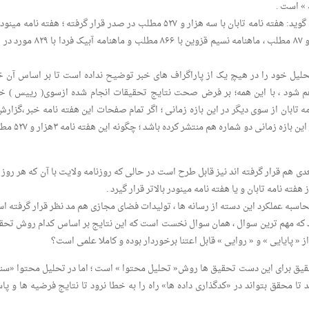
» است .
وی سپس به رسانه های چاپی اشاره می کند و می گوید: هفته نامه تابان با سه هزار و ۵۲۷ مطلب در صدر قرار گرفته ؛ هفته نامه م
یک هزار و ۸۱۱ مطلب ، روزنامه ولایت با یک هزار و ۸۷ مطلب ، ماهنامه نسیم قزوین با ۸۶۶ مطلب و ماهن
یل خود را در هیچ یک از پاراگراف های خبر توضیح نداده است تا بر اساس آن 
 شود ، با این همه؛ بر فرض صحت نتایج تحقیقات انجام شده ازسوی( رییس ) خا
بان از سوی دیگر در این بازه زمانی ؛ اگر تمام صفحات این هفته نامه خبر ،گزارش
حتی سایر مطالب باشد و مدیران این هفته نامه در این بازه زمانی دو شماره
عدی هم قرار گرفته اند نیز قابل طرح است در حالی که روزنامه ولایت با آن که هر روز
حاسبه عملکرد این دسته از رسانه ها ، تولیدات فضای مجازی هم مد نظر قرار گرفته ا
د که مهم ترین سوال ، همان سوال نخست است که این نتایج بر اساس کدام روش تحق
 پایایی » و « روایی » قابل اعتنا برخوردار بوده و کاملا علمی است؟
قیق برای این دست تحقیق ها روش« تحلیل محتوا » است ؛ اما در تحلیل محتوا «سن
تا محقق بتواند در «کدگذاری داده ها» راه را به خطا نرود تا نتایج فرضیه ها و پا