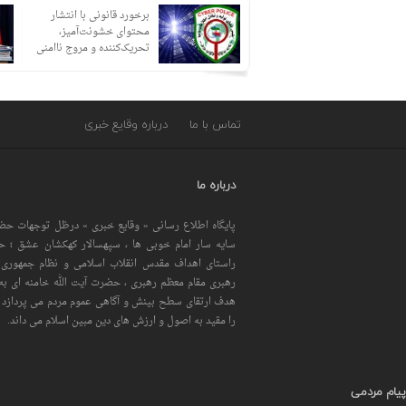
دادستان قزوین جزئیات قتل
برخورد قانونی با انتشار
مادر و دختر ۸ ساله قزوینی را
محتوای خشونت‌آمیز،
تشریح کرد
تحریک‌کننده و مروج ناامنی
تماس با ما
درباره وقایع خبری
درباره ما
پایگاه اطلاع رسانی « وقایع خبری » درظل توجهات حضر
سایه سار امام خوبی ها ، سپهسالار کهکشان عشق ؛ 
راستای اهداف مقدس انقلاب اسلامی و نظام جمهوری 
رهبری مقام معظم رهبری ، حضرت آیت الله خامنه ای به 
هدف ارتقای سطح بینش و آگاهی عموم مردم می پردازد و
را مقید به اصول و ارزش های دین مبین اسلام می داند.
پیام مردمی