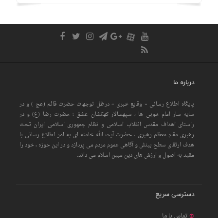
درباره ما
پایگاه اطلاع رسانی « وقایع خبری » درظل توجهات حضرت قائم (عج ) و در
سایه سار امام خوبی ها ، سپهسالار کهکشان عشق ؛ حضرت رضا (ع) و در
راستای اهداف مقدس انقلاب اسلامی و نظام جمهوری اسلامی ایران تحت
رهبری مقام معظم رهبری ، حضرت آیت الله خامنه ای به امر اطلاع رسانی با
هدف ارتقای سطح بینش و آگاهی عموم مردم می پردازد و در این حوزه ، خود را
مقید به اصول و ارزش های دین مبین اسلام می داند.
دسترسی سریع
تماس با ما