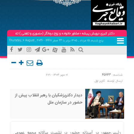
دکتر کبری درویش پیشه ؛ مشاور خانواده و زوج درمانگر (حضوری و تلفنی ) تلفن هماهنگی و تعیین وقت
پنج شنبه, ۱۵ مرداد , ۱۴۰۵ برابر با 22 صفر 1448 - Thursday, 6 August , 2026
شناسه :
45943
۰۱ مهر ۱۴۰۴ - ۲:۲۱
ارسال توسط :
کاربر اول
دیدار دکترپزشکیان با رهبر انقلاب پیش از
حضور در سازمان ملل
رئیس‌جمهور در آستانه حضور در نشست سالانه مجمع عمومی