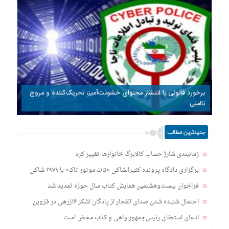
برخورد قانونی با انتشار محتوای خشونت‌آمیز، تحریک‌کننده و مروج
ناامنی
جدیدترین مطالب
زمانبندی‌ شارژ حساب کالابرگ خانوارها تغییر کرد
برگزاری دادگاه پرونده کثیرالشاکی «تات موتور تاک» با ۲۹۷۹ شاکی
فراخوان بیست‌وهشتمین همایش کتاب سال حوزه تمدید شد
احتمال شنیده شدن صدای انفجار از پادگان لشکر ۱۶زرهی در قزوین
ادعای استعفای رئیس‌جمهور واهی و کذب محض است