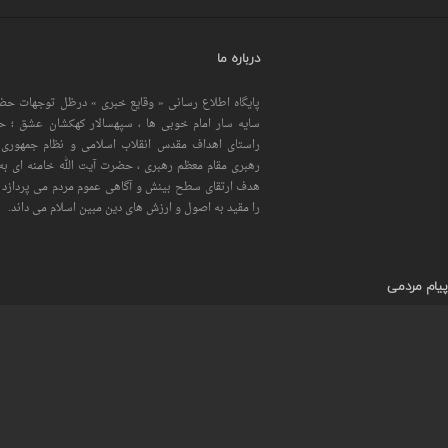
درباره ما
پایگاه اطلاع رسانی « وقایع خبری » درظل توجهات حضر
سایه سار امام خوبی ها ، سپهسالار کهکشان عشق ؛ 
راستای اهداف مقدس انقلاب اسلامی و نظام جمهوری 
رهبری مقام معظم رهبری ، حضرت آیت الله خامنه ای به 
هدف ارتقای سطح بینش و آگاهی عموم مردم می پردازد و
را مقید به اصول و ارزش های دین مبین اسلام می داند.
پیام مردمی