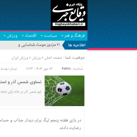
فرهنگ و هنر
سیاست
اقتصاد
ورزش
اطلاعیه ها
۲۱ مزدور موساد شناسایی و بازداشت شد
موقعیت شما :
»
»
صفحه اصلی
ورزش
ورزش ایران
شناسه :
45998
۰۴ مهر ۱۴۰۴ - ۲۱:۲۳
ارسال توسط 
تساوی شمس آذر و استق
تیم شمس آذر در خانه بازی باخته
در بازی هفته پنجم لیگ برتر، دیدار جذاب و حسا
رضایت دادند.