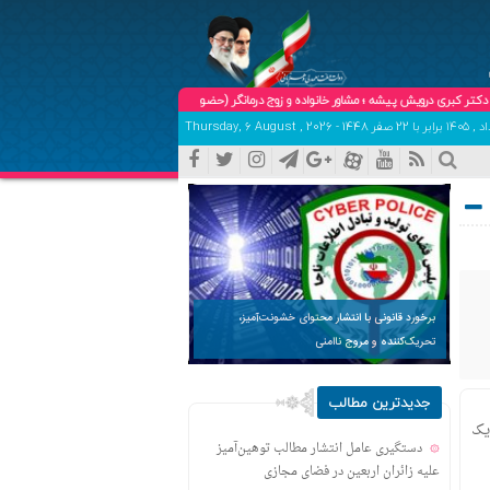
کبری درویش پیشه ؛ مشاور خانواده و زوج درمانگر (حضوری و تلفنی ) تلفن هماهنگی و تعیین وقت:09102904758
برخورد قانونی با انتشار محتوای خشونت‌آمیز،
تحریک‌کننده و مروج ناامنی
جدیدترین مطالب
یک
دستگیری عامل انتشار مطالب توهین‌آمیز
علیه زائران اربعین در فضای مجازی