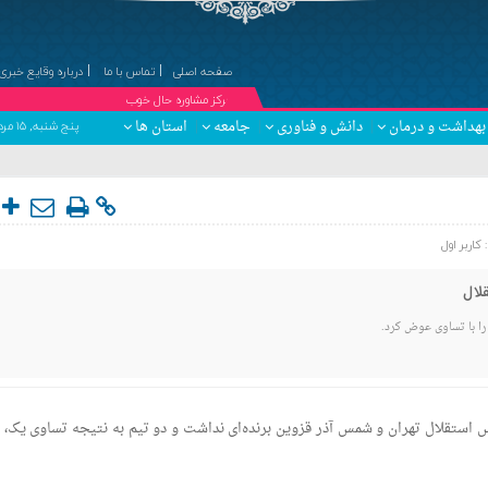
صفحه اصلی
تماس با ما
درباره وقایع خبری
۞مرکز مشاوره حال خوب
دکتر 
بهداشت و درمان
دانش و فناوری
جامعه
استان ها
پنج شنبه, ۱۵ مرداد , ۱۴۰۵ برابر با 22 صفر 1448 - Thursday, 6 August , 2026
:
کاربر اول
لال
 را با تساوی عوض کرد.
س استقلال تهران و شمس آذر قزوین برنده‌ای نداشت و دو تیم به نتیجه تساوی یک، 