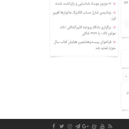
در این بازی ابتدا استقلال با گل دقیقه ۵۴ مهران احمدی پیش افتاد، اما در ادامه و بروی اشتباه مدافعان استقلال صائب محبی در دقیقه ۷۲
۲۱ مزدور موساد شناسایی و بازداشت شدند
زمانبندی‌ شارژ حساب کالابرگ خانوارها تغییر
کرد
برگزاری دادگاه پرونده کثیرالشاکی «تات
موتور تاک» با ۲۹۷۹ شاکی
فراخوان بیست‌وهشتمین همایش کتاب سال
حوزه تمدید شد
ن