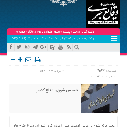
دکتر کبری درویش پیشه ؛ مشاور خانواده و زوج درمانگر (حضوری و تلفنی ) تلفن هماهنگی
یکشنبه, ۱۸ مرداد , ۱۴۰۵ برابر با 25 صفر 1448 - Sunday, 9 August , 2026
شناسه :
45431
۱۳ مرداد ۱۴۰۴ - ۶:۴۴
ارسال توسط :
کاربر اول
تاسیس شورای دفاع کشور
دبیرخانه شورای عالی امنیت ملی اعلام کرد: شورای دفاع طرح‌های