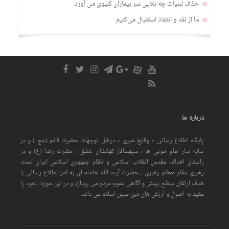
حذف لبنیات چه بلایی سر بیماران کلیوی می آورد
ما از نقد و انتقاد استقبال می‌کنیم
درباره ما
پایگاه اطلاع رسانی « وقایع خبری » درظل توجهات حضرت قائم (عج ) و در
سایه سار امام خوبی ها ، سپهسالار کهکشان عشق ؛ حضرت رضا (ع) و در
راستای اهداف مقدس انقلاب اسلامی و نظام جمهوری اسلامی ایران تحت
رهبری مقام معظم رهبری ، حضرت آیت الله خامنه ای به امر اطلاع رسانی با
هدف ارتقای سطح بینش و آگاهی عموم مردم می پردازد و در این حوزه ، خود را
مقید به اصول و ارزش های دین مبین اسلام می داند.