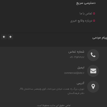
دسترسی سریع
تماس با ما
درباره وقایع خبری
پیام مردمی
شماره تماس
3547987 -021
ایمیل
commercial@site.ir
آدرس
تهران، بزرگ راه همت، خیابان میرداماد، کوی ولیعصر ،ساختمان 25،
دفتر فرهنگستان
تمامی حقوق این سایت محفوظ است.