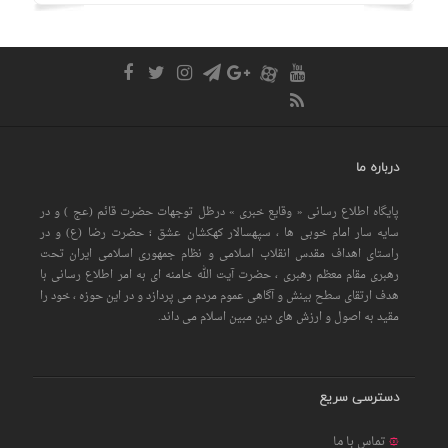
درباره ما
پایگاه اطلاع رسانی « وقایع خبری » درظل توجهات حضرت قائم (عج ) و در
سایه سار امام خوبی ها ، سپهسالار کهکشان عشق ؛ حضرت رضا (ع) و در
راستای اهداف مقدس انقلاب اسلامی و نظام جمهوری اسلامی ایران تحت
رهبری مقام معظم رهبری ، حضرت آیت الله خامنه ای به امر اطلاع رسانی با
هدف ارتقای سطح بینش و آگاهی عموم مردم می پردازد و در این حوزه ، خود را
مقید به اصول و ارزش های دین مبین اسلام می داند.
دسترسی سریع
تماس با ما