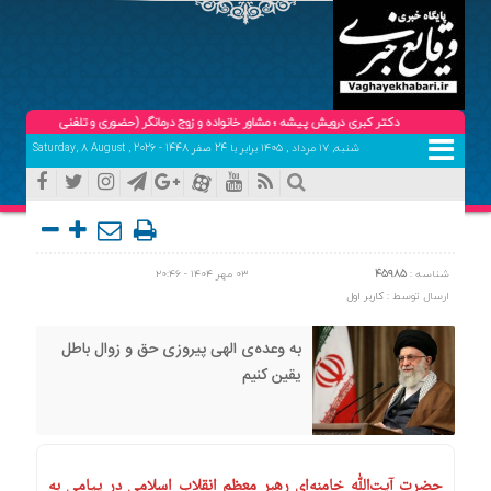
دکتر کبری درویش پیشه ؛ مشاور خانواده و زوج درمانگر (حضوری و تلفنی ) تلفن هماهنگی و تعیین
شنبه, ۱۷ مرداد , ۱۴۰۵ برابر با 24 صفر 1448 - Saturday, 8 August , 2026
شناسه :
45985
۰۳ مهر ۱۴۰۴ - ۲۰:۴۶
ارسال توسط :
کاربر اول
به وعده‌ی الهی پیروزی حق و زوال باطل
یقین کنیم
حضرت آیت‌الله خامنه‌ای رهبر معظم انقلاب اسلامی در پیامی به