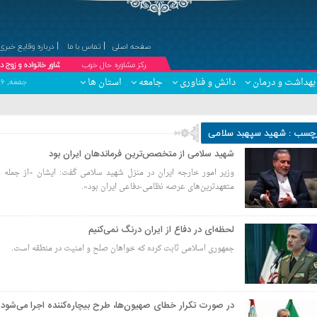
صفحه اصلی
تماس با ما
درباره وقایع خبری
۞مرکز مشاوره حال خوب
دکتر کبری درویش پیشه ؛ مشاور خانواده و زوج درمانگر (حضوری 
بهداشت و درمان
دانش و فناوری
جامعه
استان ها
جمعه, ۱۶ مرداد , ۱۴۰۵ برابر با 23 صفر 1448 - Friday, 7 August , 2026
رچسب : شهید سپهبد سلامی
شهید سلامی از متخصص‌ترین فرماندهان ایران بود
وزیر امور خارجه ایران در منزل شهید سلامی گفت: ایشان «از جمله
متعهدترین‌های عرصه نظامی-دفاعی ایران بود».
لحظه‌ای در دفاع از ایران درنگ نمی‌کنیم
جمهوری اسلامی ثابت کرده که خواهان صلح و امنیت در منطقه است.
در صورت تکرار خطای صهیون‌ها، طرح بیچاره‌کننده اجرا می‌شود