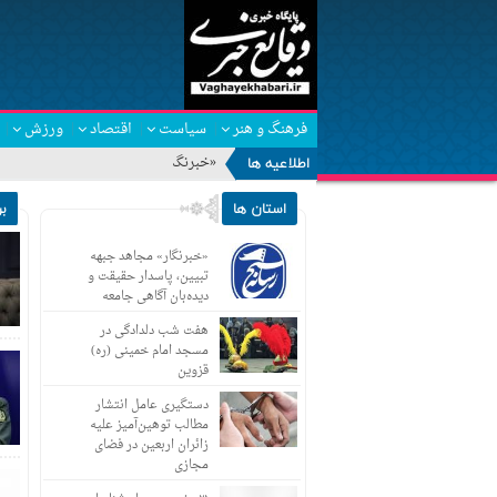
فرهنگ و هنر
سیاست
اقتصاد
ورزش
اطلاعیه ها
«خبرنگار» مجاهد جبهه تبیی
استان ها
ب
«خبرنگار» مجاهد جبهه
تبیین، پاسدار حقیقت و
دیده‌بان آگاهی جامعه
هفت شب دلدادگی در
مسجد امام خمینی (ره)
قزوین
دستگیری عامل انتشار
مطالب توهین‌آمیز علیه
زائران اربعین در فضای
مجازی