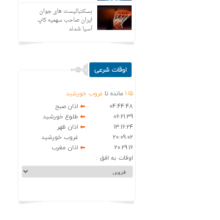
بسکتبالیست های جوان
ایران صاحب سهمیه کاپ
آسیا شدند
اوقات شرعی
15
:
1
مانده تا
غروب خورشید
04:44:48
اذان صبح
06:21:39
طلوع خورشید
13:16:24
اذان ظهر
20:09:02
غروب خورشید
20:29:16
اذان مغرب
اوقات به افق :