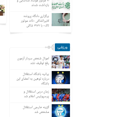
۲۱ مزدور موساد شناسایی و
بازداشت شدند
برگزاری دادگاه پرونده
کثیرالشاکی «تات موتور
تاک» با ۲۹۷۹ شاکی
ورزشی
اموال شخص سردار آزمون
رفع توقیف نشد
بیانیه باشگاه استقلال
درباره توهین به اعضای این
باشگاه
زمان دربی استقلال و
پرسپولیس اعلام شد
گزینه خارجی استقلال
مشخص شد