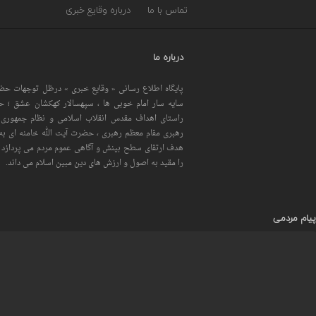
تماس با ما
درباره وقایع خبری
درباره ما
پایگاه اطلاع رسانی « وقایع خبری » درظل توجهات حضر
سایه سار امام خوبی ها ، سپهسالار کهکشان عشق ؛ 
راستای اهداف مقدس انقلاب اسلامی و نظام جمهوری 
رهبری مقام معظم رهبری ، حضرت آیت الله خامنه ای به 
هدف ارتقای سطح بینش و آگاهی عموم مردم می پردازد و
را مقید به اصول و ارزش های دین مبین اسلام می داند.
پیام مردمی