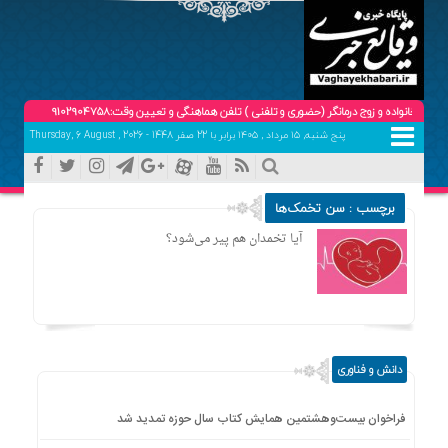
 و زوج درمانگر (حضوری و تلفنی ) تلفن هماهنگی و تعیین وقت:09102904758
پنج شنبه, ۱۵ مرداد , ۱۴۰۵ برابر با 22 صفر 1448 - Thursday, 6 August , 2026
برچسب : سن تخمک‌ها
آیا تخمدان‌ هم پیر می‌شود؟
دانش و فناوری
فراخوان بیست‌وهشتمین همایش کتاب سال حوزه تمدید شد