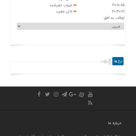
20:10:05
غروب خورشید
20:30:21
اذان مغرب
اوقات به افق :
نرخ ها
درباره ما