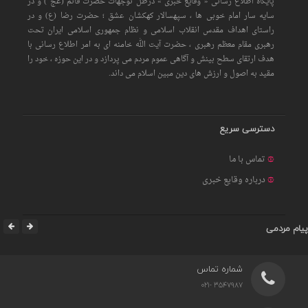
پایگاه اطلاع رسانی « وقایع خبری » درظل توجهات حضرت قائم (عج ) و در
سایه سار امام خوبی ها ، سپهسالار کهکشان عشق ؛ حضرت رضا (ع) و در
راستای اهداف مقدس انقلاب اسلامی و نظام جمهوری اسلامی ایران تحت
رهبری مقام معظم رهبری ، حضرت آیت الله خامنه ای به امر اطلاع رسانی با
هدف ارتقای سطح بینش و آگاهی عموم مردم می پردازد و در این حوزه ، خود را
مقید به اصول و ارزش های دین مبین اسلام می داند.
دسترسی سریع
تماس با ما
درباره وقایع خبری
پیام مردمی
شماره تماس
3547987 -021