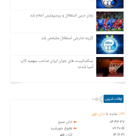
زمان دربی استقلال و پرسپولیس اعلام شد
گزینه خارجی استقلال مشخص شد
بسکتبالیست های جوان ایران صاحب سهمیه کاپ
آسیا شدند
اوقات شرعی
39
:
1
مانده تا
اذان ظهر
04:43:37
اذان صبح
06:20:51
طلوع خورشید
13:16:31
اذان ظهر