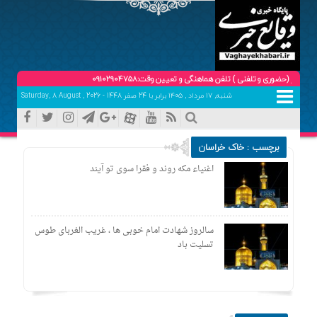
ری و تلفنی ) تلفن هماهنگی و تعیین وقت:09102904758
شنبه, ۱۷ مرداد , ۱۴۰۵ برابر با 24 صفر 1448 - Saturday, 8 August , 2026
برچسب : خاک خراسان
اغنیاء مکه روند و فقرا سوی تو آیند
سالروز شهادت امام خوبی ها ، غریب الغربای طوس
تسلیت باد