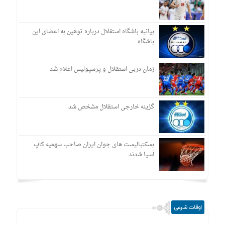
بیانیه باشگاه استقلال درباره توهین به اعضای این
باشگاه
زمان دربی استقلال و پرسپولیس اعلام شد
گزینه خارجی استقلال مشخص شد
بسکتبالیست های جوان ایران صاحب سهمیه کاپ
آسیا شدند
اوقات شرعی