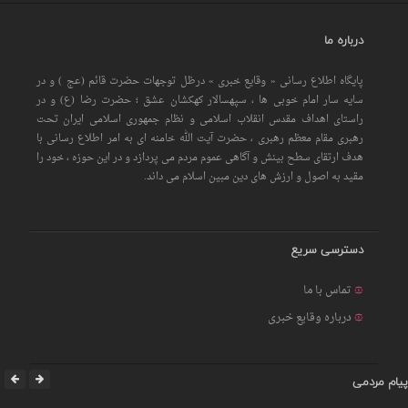
درباره ما
پایگاه اطلاع رسانی « وقایع خبری » درظل توجهات حضرت قائم (عج ) و در
سایه سار امام خوبی ها ، سپهسالار کهکشان عشق ؛ حضرت رضا (ع) و در
راستای اهداف مقدس انقلاب اسلامی و نظام جمهوری اسلامی ایران تحت
رهبری مقام معظم رهبری ، حضرت آیت الله خامنه ای به امر اطلاع رسانی با
هدف ارتقای سطح بینش و آگاهی عموم مردم می پردازد و در این حوزه ، خود را
مقید به اصول و ارزش های دین مبین اسلام می داند.
دسترسی سریع
تماس با ما
درباره وقایع خبری
پیام مردمی