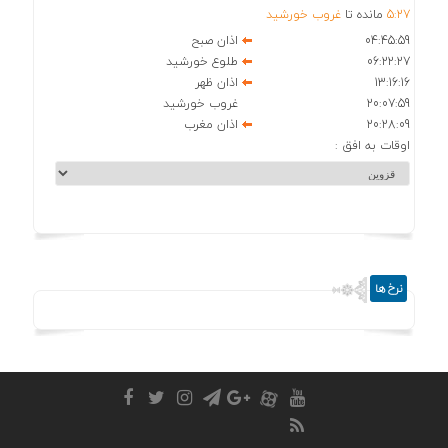
27
:
5
مانده تا
غروب خورشید
04:45:59
اذان صبح
06:22:27
طلوع خورشید
13:16:16
اذان ظهر
20:07:59
غروب خورشید
20:28:09
اذان مغرب
اوقات به افق :
نرخ ها