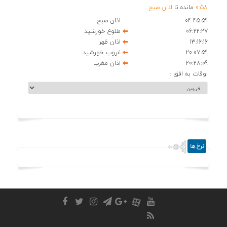
58
:
0
مانده تا
اذان صبح
04:45:59
اذان صبح
06:22:27
طلوع خورشید
13:16:16
اذان ظهر
20:07:59
غروب خورشید
20:28:09
اذان مغرب
اوقات به افق :
نرخ ها