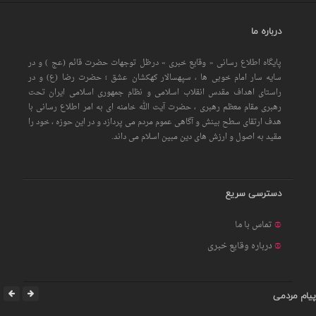
درباره ما
پایگاه اطلاع رسانی « وقایع خبری » درظل توجهات حضرت قائم (عج ) و در
سایه سار امام خوبی ها ، سپهسالار کهکشان عشق ؛ حضرت رضا (ع) و در
راستای اهداف مقدس انقلاب اسلامی و نظام جمهوری اسلامی ایران تحت
رهبری مقام معظم رهبری ، حضرت آیت الله خامنه ای به امر اطلاع رسانی با
هدف ارتقای سطح بینش و آگاهی عموم مردم می پردازد و در این حوزه ، خود را
مقید به اصول و ارزش های دین مبین اسلام می داند.
دسترسی سریع
تماس با ما
درباره وقایع خبری
پیام مردمی