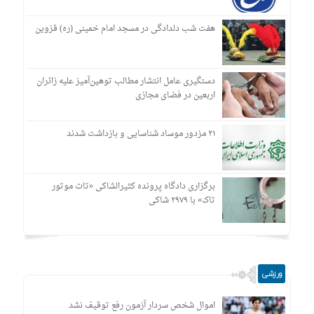
هفت شب دلدادگی در مسجد امام خمینی (ره) قزوین
دستگیری عامل انتشار مطالب توهین‌آمیز علیه زائران
اربعین در فضای مجازی
۲۱ مزدور موساد شناسایی و بازداشت شدند
برگزاری دادگاه پرونده کثیرالشاکی «تات موتور
تاک» با ۲۹۷۹ شاکی
ورزشی
اموال شخص سردار آزمون رفع توقیف نشد