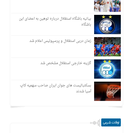
بیانیه باشگاه استقلال درباره توهین به اعضای این
باشگاه
زمان دربی استقلال و پرسپولیس اعلام شد
گزینه خارجی استقلال مشخص شد
بسکتبالیست های جوان ایران صاحب سهمیه کاپ
آسیا شدند
اوقات شرعی