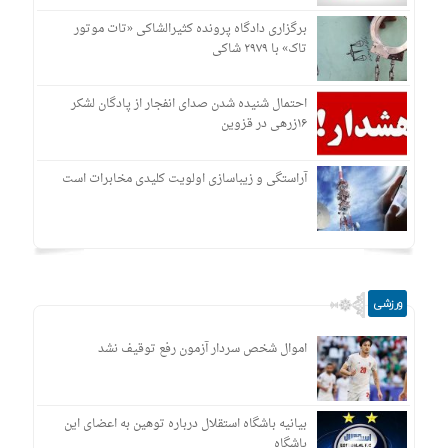
برگزاری دادگاه پرونده کثیرالشاکی «تات موتور
تاک» با ۲۹۷۹ شاکی
احتمال شنیده شدن صدای انفجار از پادگان لشکر
۱۶زرهی در قزوین
آراستگی و زیباسازی اولویت کلیدی مخابرات است
ورزشی
اموال شخص سردار آزمون رفع توقیف نشد
بیانیه باشگاه استقلال درباره توهین به اعضای این
باشگاه