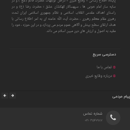
پایگاه اطلاع رسانی « وقایع خبری » درظل توجهات حضرت قائم (عج ) و در
سایه سار امام خوبی ها ، سپهسالار کهکشان عشق ؛ حضرت رضا (ع) و در
راستای اهداف مقدس انقلاب اسلامی و نظام جمهوری اسلامی ایران تحت
رهبری مقام معظم رهبری ، حضرت آیت الله خامنه ای به امر اطلاع رسانی با
هدف ارتقای سطح بینش و آگاهی عموم مردم می پردازد و در این حوزه ، خود را
مقید به اصول و ارزش های دین مبین اسلام می داند.
دسترسی سریع
تماس با ما
درباره وقایع خبری
پیام مردمی
شماره تماس
3547987 -021