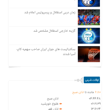
زمان دربی استقلال و پرسپولیس اعلام شد
گزینه خارجی استقلال مشخص شد
بسکتبالیست های جوان ایران صاحب سهمیه کاپ
آسیا شدند
اوقات شرعی
80
:
6
مانده تا
اذان صبح
04:44:48
اذان صبح
06:21:39
طلوع خورشید
13:16:24
اذان ظهر