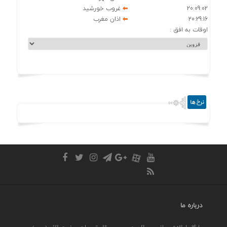
20:09:02
غروب خورشید
20:29:16
اذان مغرب
اوقات به افق :
نرخ ها
درباره ما