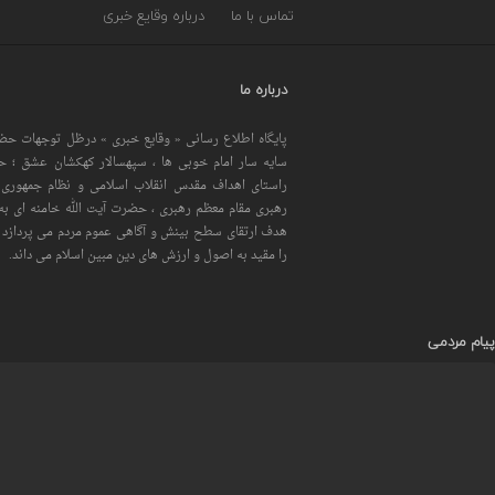
تماس با ما
درباره وقایع خبری
درباره ما
پایگاه اطلاع رسانی « وقایع خبری » درظل توجهات حضر
سایه سار امام خوبی ها ، سپهسالار کهکشان عشق ؛ 
راستای اهداف مقدس انقلاب اسلامی و نظام جمهوری 
رهبری مقام معظم رهبری ، حضرت آیت الله خامنه ای به 
هدف ارتقای سطح بینش و آگاهی عموم مردم می پردازد و
را مقید به اصول و ارزش های دین مبین اسلام می داند.
پیام مردمی