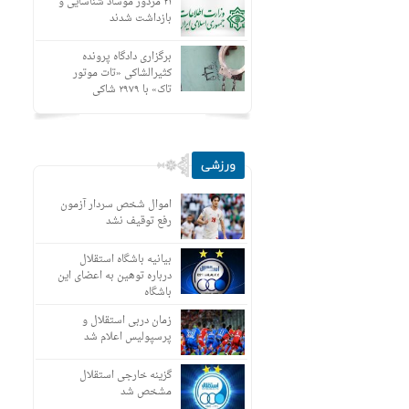
۲۱ مزدور موساد شناسایی و
بازداشت شدند
برگزاری دادگاه پرونده
کثیرالشاکی «تات موتور
تاک» با ۲۹۷۹ شاکی
ورزشی
اموال شخص سردار آزمون
رفع توقیف نشد
بیانیه باشگاه استقلال
درباره توهین به اعضای این
باشگاه
زمان دربی استقلال و
پرسپولیس اعلام شد
گزینه خارجی استقلال
مشخص شد