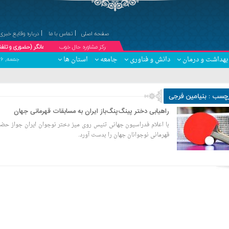
صفحه اصلی
تماس با ما
درباره وقایع خبری
۞مرکز مشاوره حال خوب
دکتر کبری درویش پیشه ؛ مشاور خانواده و زوج درمانگر (حضوری و تلفنی ) تلفن هماهن
بهداشت و درمان
دانش و فناوری
جامعه
استان ها
جمعه, ۱۶ مرداد , ۱۴۰۵ برابر با 23 صفر 1448 - Friday, 7 August , 2026
رچسب : بنیامین فرجی
راهیابی دختر پینگ‌پنگ‌باز ایران به مسابقات قهرمانی جهان
با اعلام فدراسیون جهانی تنیس روی میز دختر نوجوان ایران جواز حضو
قهرمانی نوجوانان جهان را بدست آورد.