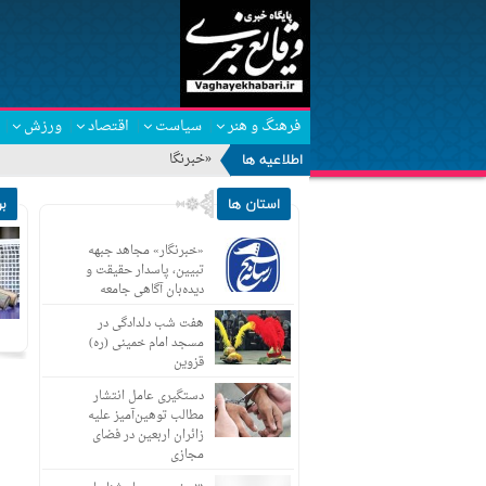
فرهنگ و هنر
سیاست
اقتصاد
ورزش
اطلاعیه ها
«خبرنگار» مجاهد جبهه تبیی
استان ها
ب
«خبرنگار» مجاهد جبهه
تبیین، پاسدار حقیقت و
دیده‌بان آگاهی جامعه
هفت شب دلدادگی در
مسجد امام خمینی (ره)
قزوین
دستگیری عامل انتشار
مطالب توهین‌آمیز علیه
زائران اربعین در فضای
مجازی