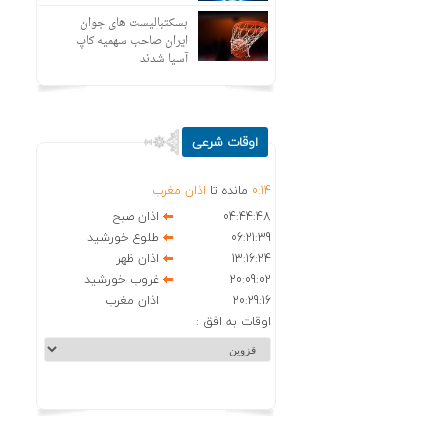
بسکتبالیست های جوان
ایران صاحب سهمیه کاپ
آسیا شدند
اوقات شرعی
14
:
0
مانده تا
اذان مغرب
04:44:48
اذان صبح
06:21:39
طلوع خورشید
13:16:24
اذان ظهر
20:09:02
غروب خورشید
20:29:16
اذان مغرب
اوقات به افق :