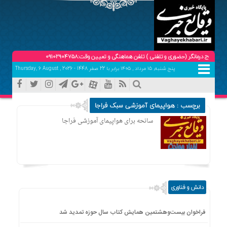
انگر (حضوری و تلفنی ) تلفن هماهنگی و تعیین وقت:09102904758
پنج شنبه, ۱۵ مرداد , ۱۴۰۵ برابر با 22 صفر 1448 - Thursday, 6 August , 2026
برچسب : هواپیمای آموزشی سبک فراجا
سانحه برای هواپیمای آموزشی فراجا
دانش و فناوری
فراخوان بیست‌وهشتمین همایش کتاب سال حوزه تمدید شد