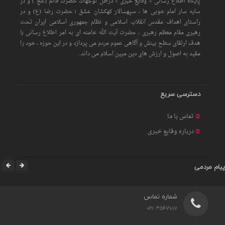
پایگاه اطلاع رسانی « وقایع خبری » درظل توجهات حضرت قائم (عج ) و در
سایه سار امام خوبی ها ، سپهسالار کهکشان عشق ؛ حضرت رضا (ع) و در
راستای اهداف مقدس انقلاب اسلامی و نظام جمهوری اسلامی ایران تحت
رهبری مقام معظم رهبری ، حضرت آیت الله خامنه ای به امر اطلاع رسانی با
هدف ارتقای سطح بینش و آگاهی عموم مردم می پردازد و در این حوزه ، خود را
مقید به اصول و ارزش های دین مبین اسلام می داند.
دسترسی سریع
تماس با ما
درباره وقایع خبری
پیام مردمی
شماره تماس
3547987 -021