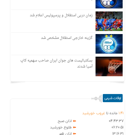
زمان دربی استقلال و پرسپولیس اعلام شد
گزینه خارجی استقلال مشخص شد
بسکتبالیست های جوان ایران صاحب سهمیه کاپ
آسیا شدند
اوقات شرعی
41
:
1
مانده تا
غروب خورشید
04:43:37
اذان صبح
06:20:51
طلوع خورشید
13:16:31
اذان ظهر