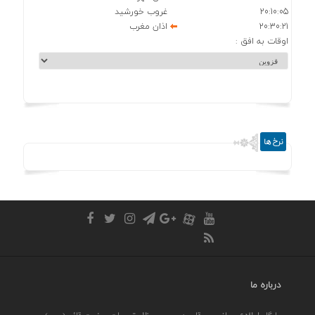
20:10:05
غروب خورشید
20:30:21
اذان مغرب
اوقات به افق :
نرخ ها
درباره ما