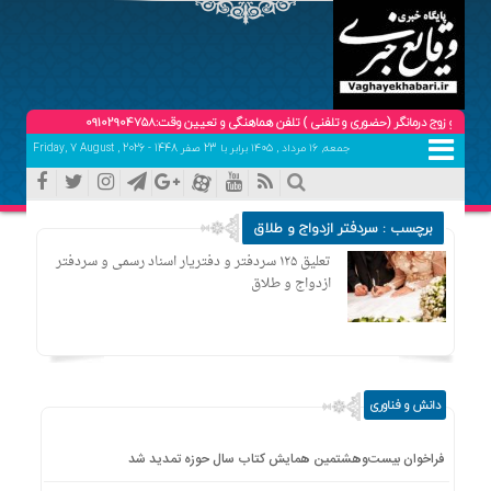
ج درمانگر (حضوری و تلفنی ) تلفن هماهنگی و تعیین وقت:09102904758
جمعه, ۱۶ مرداد , ۱۴۰۵ برابر با 23 صفر 1448 - Friday, 7 August , 2026
برچسب : سردفتر ازدواج و طلاق
تعلیق ۱۲۵ سردفتر و دفتریار اسناد رسمی و سردفتر
ازدواج و طلاق
دانش و فناوری
فراخوان بیست‌وهشتمین همایش کتاب سال حوزه تمدید شد