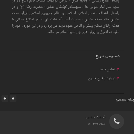
پایگاه اطلاع رسانی « وقایع خبری » درظل توجهات حضرت قائم (عج ) و در
سایه سار امام خوبی ها ، سپهسالار کهکشان عشق ؛ حضرت رضا (ع) و در
راستای اهداف مقدس انقلاب اسلامی و نظام جمهوری اسلامی ایران تحت
رهبری مقام معظم رهبری ، حضرت آیت الله خامنه ای به امر اطلاع رسانی با
هدف ارتقای سطح بینش و آگاهی عموم مردم می پردازد و در این حوزه ، خود را
مقید به اصول و ارزش های دین مبین اسلام می داند.
دسترسی سریع
تماس با ما
درباره وقایع خبری
پیام مردمی
شماره تماس
3547987 -021