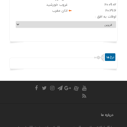
20:09:02
غروب خورشید
20:29:16
اذان مغرب
اوقات به افق :
نرخ ها
درباره ما