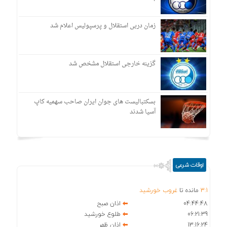
زمان دربی استقلال و پرسپولیس اعلام شد
گزینه خارجی استقلال مشخص شد
بسکتبالیست های جوان ایران صاحب سهمیه کاپ
آسیا شدند
اوقات شرعی
1
:
3
مانده تا
غروب خورشید
04:44:48
اذان صبح
06:21:39
طلوع خورشید
13:16:24
اذان ظهر