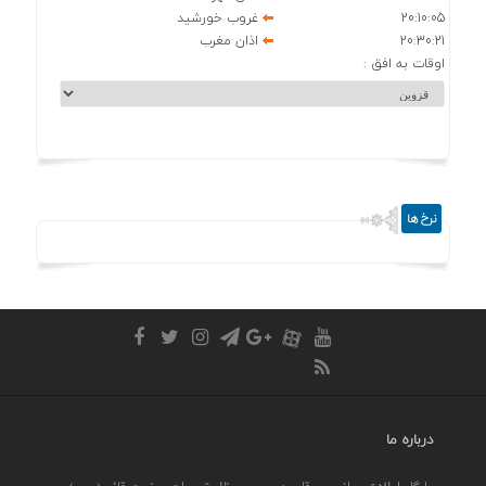
20:10:05
غروب خورشید
20:30:21
اذان مغرب
اوقات به افق :
نرخ ها
درباره ما