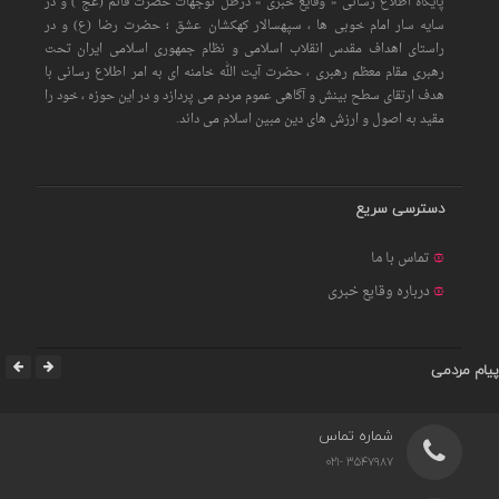
پایگاه اطلاع رسانی « وقایع خبری » درظل توجهات حضرت قائم (عج ) و در
سایه سار امام خوبی ها ، سپهسالار کهکشان عشق ؛ حضرت رضا (ع) و در
راستای اهداف مقدس انقلاب اسلامی و نظام جمهوری اسلامی ایران تحت
رهبری مقام معظم رهبری ، حضرت آیت الله خامنه ای به امر اطلاع رسانی با
هدف ارتقای سطح بینش و آگاهی عموم مردم می پردازد و در این حوزه ، خود را
مقید به اصول و ارزش های دین مبین اسلام می داند.
دسترسی سریع
تماس با ما
درباره وقایع خبری
پیام مردمی
شماره تماس
3547987 -021