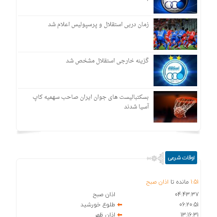
زمان دربی استقلال و پرسپولیس اعلام شد
گزینه خارجی استقلال مشخص شد
بسکتبالیست های جوان ایران صاحب سهمیه کاپ
آسیا شدند
اوقات شرعی
51
:
1
مانده تا
اذان صبح
04:43:37
اذان صبح
06:20:51
طلوع خورشید
13:16:31
اذان ظهر