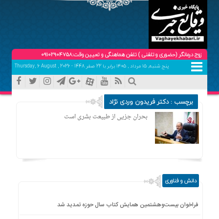
مانگر (حضوری و تلفنی ) تلفن هماهنگی و تعیین وقت:09102904758
پنج شنبه, ۱۵ مرداد , ۱۴۰۵ برابر با 22 صفر 1448 - Thursday, 6 August , 2026
برچسب : دکتر فریدون وردی نژاد
بحران جزیی از طبیعت بشری است
دانش و فناوری
فراخوان بیست‌وهشتمین همایش کتاب سال حوزه تمدید شد