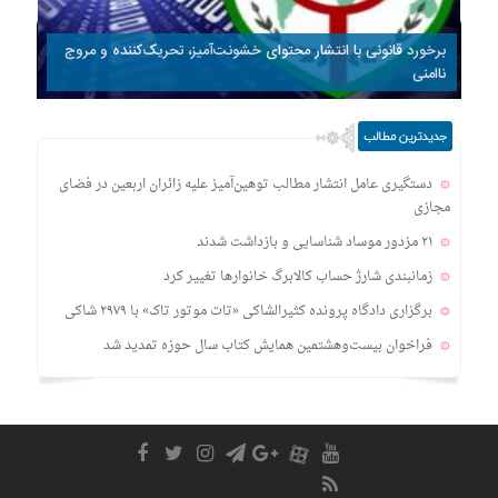
برخورد قانونی با انتشار محتوای خشونت‌آمیز، تحریک‌کننده و مروج
ناامنی
جدیدترین مطالب
دستگیری عامل انتشار مطالب توهین‌آمیز علیه زائران اربعین در فضای
مجازی
۲۱ مزدور موساد شناسایی و بازداشت شدند
زمانبندی‌ شارژ حساب کالابرگ خانوارها تغییر کرد
برگزاری دادگاه پرونده کثیرالشاکی «تات موتور تاک» با ۲۹۷۹ شاکی
فراخوان بیست‌وهشتمین همایش کتاب سال حوزه تمدید شد