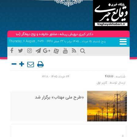
دکتر کبری درویش پیشه ؛ مشاور خانواده و زوج درمانگر (حضوری و تلفنی ) تلفن هم
پنج شنبه, ۱۵ مرداد , ۱۴۰۵ برابر با 22 صفر 1448 - Thursday, 6 August , 2026
شناسه :
48686
۲۴ خرداد ۱۴۰۵ - ۲۲:۱۸
ارسال توسط :
کاربر اول
«طرح ملی مهتاب» برگزار شد