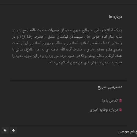
درباره ما
پایگاه اطلاع رسانی « وقایع خبری » درظل توجهات حضرت قائم (عج ) و در
سایه سار امام خوبی ها ، سپهسالار کهکشان عشق ؛ حضرت رضا (ع) و در
راستای اهداف مقدس انقلاب اسلامی و نظام جمهوری اسلامی ایران تحت
رهبری مقام معظم رهبری ، حضرت آیت الله خامنه ای به امر اطلاع رسانی با
هدف ارتقای سطح بینش و آگاهی عموم مردم می پردازد و در این حوزه ، خود را
مقید به اصول و ارزش های دین مبین اسلام می داند.
دسترسی سریع
تماس با ما
درباره وقایع خبری
پیام مردمی