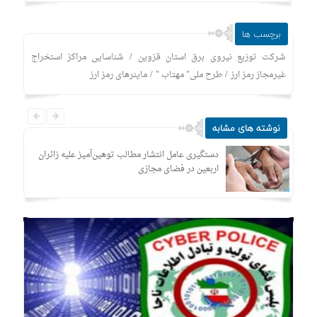
برچسب ها
/
شرکت توزیع نیروی برق استان قزوین
شناسایی مراکز استخراج
/
/
غیرمجاز رمز ارز
طرح ملی" مهتاب "
ماینرهای رمز ارز
نوشته های مشابه
دستگیری عامل انتشار مطالب توهین‌آمیز علیه زائران
اربعین در فضای مجازی