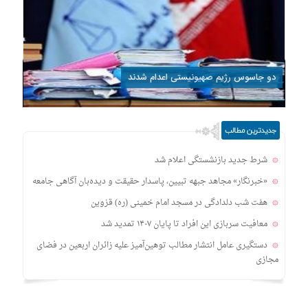
دو جاسوس رژیم صهیونیستی اعدام شدند
جدیدترین مطالب
شرط جدید بازنشستگی اعلام شد
«خبرنگار» مجاهد جبهه تبیین، پاسدار حقیقت و دیده‌بان آگاهی جامعه
هفت شب دلدادگی در مسجد امام خمینی (ره) قزوین
معافیت سربازی این افراد تا پایان ۱۴۰۷ تمدید شد
دستگیری عامل انتشار مطالب توهین‌آمیز علیه زائران اربعین در فضای
مجازی