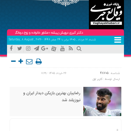
دکتر کبری درویش پیشه ؛ مشاور خانواده و زوج درمانگر (حضوری و تلفنی ) تل
شنبه, ۱۷ مرداد , ۱۴۰۵ برابر با 24 صفر 1448 - Saturday, 8 August , 2026
شناسه :
48705
۲۶ خرداد ۱۴۰۵ - ۱۱:۲۹
ارسال توسط :
کاربر اول
رضاییان بهترین بازیکن دیدار ایران و
نیوزیلند شد