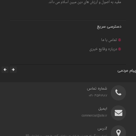
مقید به اصول و ارزش های دین مبین اسلام می داند.
دسترسی سریع
تماس با ما
درباره وقایع خبری
پیام مردمی
شماره تماس
3547987 -021
ایمیل
commercial@site.ir
آدرس
تهران، بزرگ راه همت، خیابان میرداماد، کوی ولیعصر ،ساختمان 25،