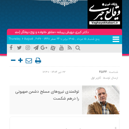
دکتر کبری درویش پیشه ؛ مشاور خانواده و زوج درمانگر (حضوری و تلفنی ) تلفن هما
پنج شنبه, ۱۵ مرداد , ۱۴۰۵ برابر با 22 صفر 1448 - Thursday, 6 August , 2026
شناسه :
45144
۲۲ تیر ۱۴۰۴ - ۱۲:۳۰
ارسال توسط :
کاربر اول
توانمندی نیرو‌های مسلح دشمن صهیونی
را درهم شکست