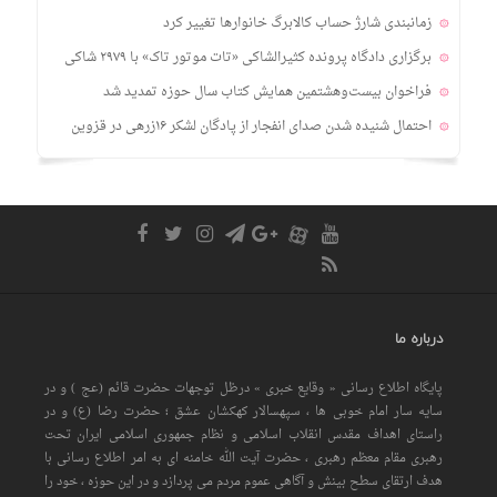
زمانبندی‌ شارژ حساب کالابرگ خانوارها تغییر کرد
برگزاری دادگاه پرونده کثیرالشاکی «تات موتور تاک» با ۲۹۷۹ شاکی
فراخوان بیست‌وهشتمین همایش کتاب سال حوزه تمدید شد
احتمال شنیده شدن صدای انفجار از پادگان لشکر ۱۶زرهی در قزوین
درباره ما
پایگاه اطلاع رسانی « وقایع خبری » درظل توجهات حضرت قائم (عج ) و در
سایه سار امام خوبی ها ، سپهسالار کهکشان عشق ؛ حضرت رضا (ع) و در
راستای اهداف مقدس انقلاب اسلامی و نظام جمهوری اسلامی ایران تحت
رهبری مقام معظم رهبری ، حضرت آیت الله خامنه ای به امر اطلاع رسانی با
هدف ارتقای سطح بینش و آگاهی عموم مردم می پردازد و در این حوزه ، خود را