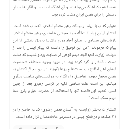
با هم یک ارکستر بودند. ارکستری که هر سازش نغمه‌ای داشت، اما
همه با هم یک آهنگ می‌نواختند و آن آهنگ، امید بود. و آقای خامنه‌ای
دستش را برای همین ایران مشت کرده بود.
عنوان کتاب با الهام از بیانات رهبر معظم انقلاب انتخاب شده است.
انتشار اولین پیام آیت‌الله سید مجتبی خامنه‌ای، رهبر معظم انقلاب
بازتاب‌های بسیاری در میان آحاد مردم داشت؛ به‌ویژه بخشی از این
پیام که فرمودند: “من این توفیق را داشتم که پیکر ایشان را بعد از
شهادت زیارت کنم؛ آنچه دیدم کوهی از صلابت بود و شنیدم که مشت
دست سالمش را گره کرده بود. در مورد وجوه مختلف شخصیت
ایشان اهل اطلاع باید مدت‌ها چیزها بگویند. در این مجال اکتفاء به
همین مجمل نموده، تفاصیل را واگذار به موقعیت‌های مناسب دیگری
میکنم. این است علت سختی تکیه بر کرسی رهبری بعد از چنین
کسی، تتمیم این فاصله تنها با استعانت از حضرت حق و یاری شما
مردم ممکن است.”
انتشارات به‌نشر (وابسته به آستان قدس رضوی) کتاب حاضر را در
۱۱۲ صفحه و در قطع جیبی در دسترس علاقه‌مندان قرار داده است.