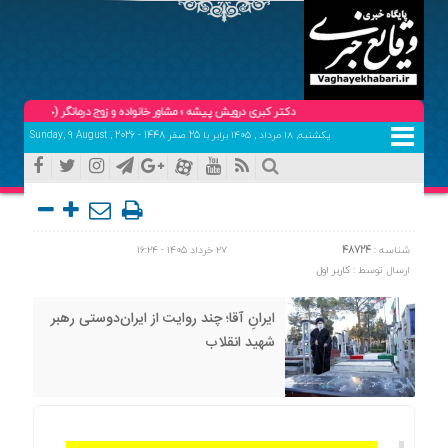
دکتر کبری درویش پیشه ؛ مشاور خانواده و زوج درمانگر (حضوری و تلفنی ) تلفن ه
یکشنبه, ۱۸ مرداد , ۱۴۰۵ برابر با 25 صفر 1448 - Sunday, 9 August , 2026
شناسه :
48724
۲۷ خرداد ۱۴۰۵ - ۱۶:۲۴
ارسال توسط :
کاربر اول
ایرانِ آقا؛ چند روایت از ایران‌دوستی رهبر
شهید انقلاب