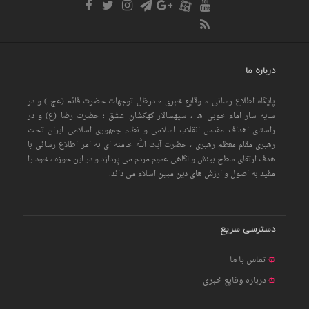
درباره ما
پایگاه اطلاع رسانی « وقایع خبری » درظل توجهات حضرت قائم (عج ) و در
سایه سار امام خوبی ها ، سپهسالار کهکشان عشق ؛ حضرت رضا (ع) و در
راستای اهداف مقدس انقلاب اسلامی و نظام جمهوری اسلامی ایران تحت
رهبری مقام معظم رهبری ، حضرت آیت الله خامنه ای به امر اطلاع رسانی با
هدف ارتقای سطح بینش و آگاهی عموم مردم می پردازد و در این حوزه ، خود را
مقید به اصول و ارزش های دین مبین اسلام می داند.
دسترسی سریع
تماس با ما
درباره وقایع خبری